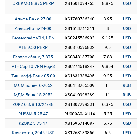
CRBKMO 8.875 PERP
XS1601094755
8.875
USD
Альфа-Банк-27-00
XS1760786340
3.95
USD
Альфа-Банк-24-00
XS1513741311
8
USD
Centercredit VRN, LPN
XS0245586903
9.125
USD
VTB 9.50 PERP
XS0810596832
9.5
USD
Газпромбанк, 7.875
XS0848137708
7.88
USD
ATF Cap 10 VRN Reg-S
XS0274618247
9.854
USD
Тинькофф Банк-05-00
XS1631338495
9.25
USD
МДМ Банк-16-2052
XS0418265509
11
RUB
МДМ Банк-15-2052
XS0410998289
11
RUB
ZOKZ 6 3/8 10/24/48
XS1807299331
6.375
USD
RUSSIA 5.25 47
RU000A0JXU14
5.25
USD
KZOKZ 5.75 47
XS1595714087
5.75
USD
Казахстан, 2045, USD
XS1263139856
6.5
USD