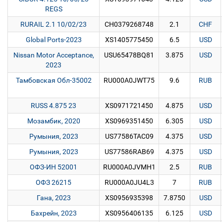
REGS
RURAIL 2.1 10/02/23
CH0379268748
2.1
CHF
Global Ports-2023
XS1405775450
6.5
USD
Nissan Motor Acceptance,
USU65478BQ81
3.875
USD
2023
Тамбовская Обл-35002
RU000A0JWT75
9.6
RUB
RUSS 4.875 23
XS0971721450
4.875
USD
Мозамбик, 2020
XS0969351450
6.305
USD
Румыния, 2023
US77586TAC09
4.375
USD
Румыния, 2023
US77586RAB69
4.375
USD
ОФЗ-ИН 52001
RU000A0JVMH1
2.5
RUB
ОФЗ 26215
RU000A0JU4L3
7
RUB
Гана, 2023
XS0956935398
7.8750
USD
Бахрейн, 2023
XS0956406135
6.125
USD