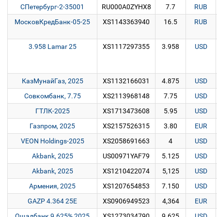
СПетербург-2-35001
RU000A0ZYHX8
7.7
RUB
МосковКредБанк-05-25
XS1143363940
16.5
RUB
3.958 Lamar 25
XS1117297355
3.958
USD
КазМунайГаз, 2025
XS1132166031
4.875
USD
Совкомбанк, 7.75
XS2113968148
7.75
USD
ГТЛК-2025
XS1713473608
5.95
USD
Газпром, 2025
XS2157526315
3.80
EUR
VEON Holdings-2025
XS2058691663
4
USD
Akbank, 2025
US00971YAF79
5.125
USD
Akbank, 2025
XS1210422074
5,125
USD
Армения, 2025
XS1207654853
7.150
USD
GAZP 4.364 25E
XS0906949523
4,364
EUR
Ощадбанк 9.625% 2025
XS1273034790
9.625
USD