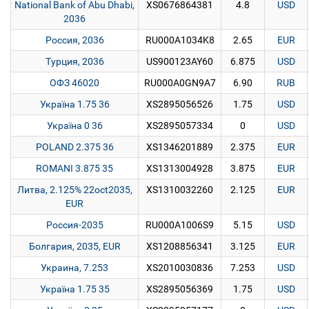
National Bank of Abu Dhabi,
XS0676864381
4.8
USD
2036
Россия, 2036
RU000A1034K8
2.65
EUR
Турция, 2036
US900123AY60
6.875
USD
ОФЗ 46020
RU000A0GN9A7
6.90
RUB
Україна 1.75 36
XS2895056526
1.75
USD
Україна 0 36
XS2895057334
0
USD
POLAND 2.375 36
XS1346201889
2.375
EUR
ROMANI 3.875 35
XS1313004928
3.875
EUR
Литва, 2.125% 22oct2035,
XS1310032260
2.125
EUR
EUR
Россия-2035
RU000A1006S9
5.15
USD
Болгария, 2035, EUR
XS1208856341
3.125
EUR
Украина, 7.253
XS2010030836
7.253
USD
Україна 1.75 35
XS2895056369
1.75
USD