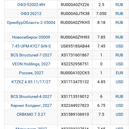
ОФЗ-52002-ИН
RU000A0ZYZ26
2.5
RUB
ОФЗ 26212
RU000A0JTK38
7.050
RUB
ОренбурОбласть-2-35004
RU000A0ZYKH5
8.18
RUB
Новосибирск-35009
RU000A0ZYH93
7.85
RUB
7.45 UPM-KY27 SrN-S
USX9518SAB44
7.45
USD
BCS Structured-7-2027
XS1731601867
1
RUB
VEON Holdings, 2027
XS2252958751
0
USD
Россия, 2027
RU000A102CK5
1
EUR
KTZKZ 4.85 11/17/27
XS1713475132
4.85
USD
BCS Structured-4-2027
XS1713519012
6
RUB
Кернел Холдинг, 2027
XS2244927823
6.75
USD
CRBKMO 7.5 27
XS1589106910
7.5
USD