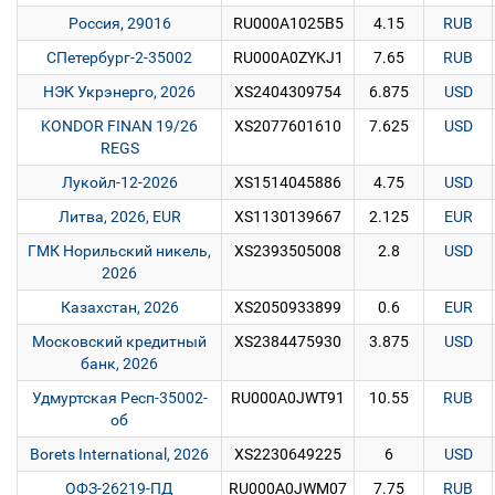
Россия, 29016
RU000A1025B5
4.15
RUB
СПетербург-2-35002
RU000A0ZYKJ1
7.65
RUB
НЭК Укрэнерго, 2026
XS2404309754
6.875
USD
KONDOR FINAN 19/26
XS2077601610
7.625
USD
REGS
Лукойл-12-2026
XS1514045886
4.75
USD
Литва, 2026, EUR
XS1130139667
2.125
EUR
ГМК Норильский никель,
XS2393505008
2.8
USD
2026
Казахстан, 2026
XS2050933899
0.6
EUR
Московский кредитный
XS2384475930
3.875
USD
банк, 2026
Удмуртская Респ-35002-
RU000A0JWT91
10.55
RUB
об
Borets International, 2026
XS2230649225
6
USD
ОФЗ-26219-ПД
RU000A0JWM07
7.75
RUB