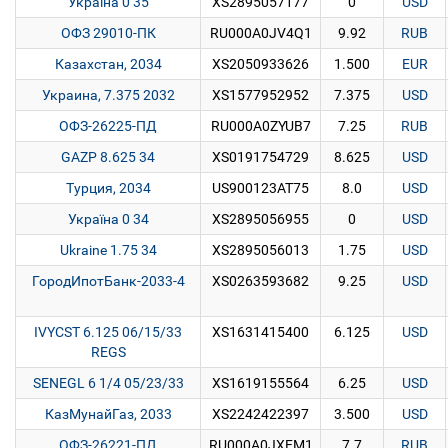
Україна 0 35
XS2895057177
0
USD
ОФЗ 29010-ПК
RU000A0JV4Q1
9.92
RUB
Казахстан, 2034
XS2050933626
1.500
EUR
Украина, 7.375 2032
XS1577952952
7.375
USD
ОФЗ-26225-ПД
RU000A0ZYUB7
7.25
RUB
GAZP 8.625 34
XS0191754729
8.625
USD
Турция, 2034
US900123AT75
8.0
USD
Україна 0 34
XS2895056955
0
USD
Ukraine 1.75 34
XS2895056013
1.75
USD
ГородИпотБанк-2033-4
XS0263593682
9.25
USD
IVYCST 6.125 06/15/33
XS1631415400
6.125
USD
REGS
SENEGL 6 1/4 05/23/33
XS1619155564
6.25
USD
КазМунайГаз, 2033
XS2242422397
3.500
USD
ОФЗ-26221-ПД
RU000A0JXFM1
7.7
RUB