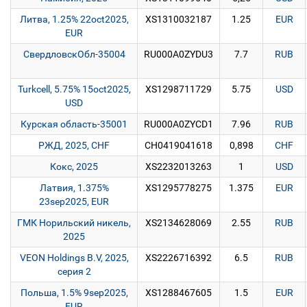
Литва, 1.25% 22oct2025,
XS1310032187
1.25
EUR
EUR
СвердловскОбл-35004
RU000A0ZYDU3
7.7
RUB
Turkcell, 5.75% 15oct2025,
XS1298711729
5.75
USD
USD
Курская область-35001
RU000A0ZYCD1
7.96
RUB
РЖД, 2025, CHF
CH0419041618
0,898
CHF
Кокс, 2025
XS2232013263
1
USD
Латвия, 1.375%
XS1295778275
1.375
EUR
23sep2025, EUR
ГМК Норильский никель,
XS2134628069
2.55
RUB
2025
VEON Holdings B.V, 2025,
XS2226716392
6.5
RUB
серия 2
Польша, 1.5% 9sep2025,
XS1288467605
1.5
EUR
EUR