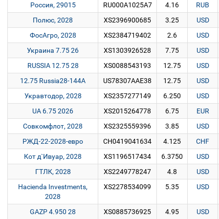
Россия, 29015
RU000A1025A7
4.16
RUB
Полюс, 2028
XS2396900685
3.25
USD
ФосАгро, 2028
XS2384719402
2.6
USD
Украина 7.75 26
XS1303926528
7.75
USD
RUSSIA 12.75 28
XS0088543193
12.75
USD
12.75 Russia28-144A
US78307AAE38
12.75
USD
Укравтодор, 2028
XS2357277149
6.250
USD
UA 6.75 2026
XS2015264778
6.75
EUR
Совкомфлот, 2028
XS2325559396
3.85
USD
РЖД-22-2028-евро
CH0419041634
4.125
CHF
Кот д`Ивуар, 2028
XS1196517434
6.3750
USD
ГТЛК, 2028
XS2249778247
4.8
USD
Hacienda Investments,
XS2278534099
5.35
USD
2028
GAZP 4.950 28
XS0885736925
4.95
USD