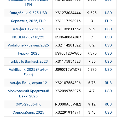
LPN
Ощадбанк, 9.625, USD
XS1273034444
9.625
USD
Хорватия, 2025, EUR
XS1117298916
3
EUR
Альфа-Банк, 2025
XS1135611652
9.5
USD
NOGLN 7 02/16/25
USN64884AD67
7
USD
Vodafone Украина, 2025
XS2114201622
6.2
USD
Турция, 2025
US900123AW05
7.375
USD
Turkiye Is Bankasi, 2023
XS1175854923
7.85
USD
Vakifbank, 2025 (Fix-to-
US90015WAC73
6,875
USD
Float)
Альфа-Банк, серия 12
XS2107554896
6.75
RUB
Московский Кредитный
XS2099763075
4.7
USD
Банк, 2025
ОФЗ-29006-ПК
RU000A0JV4L2
9.12
RUB
Совкомбанк, 2025
XS2291914971
3.40
USD