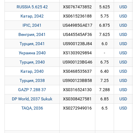
RUSSIA 5.625 42
XS0767473852
5.625
USD
Катар, 2042
XS0615236188
5.75
USD
IPIC, 2041
US44985GAE17
6.875
USD
Венгрия, 2041
US445545AF36
7.625
USD
Турция, 2041
US900123BJ84
6.0
USD
Украина 2040
XS1303929894
-
USD
Турция, 2040
US900123BG46
6.75
USD
Катар, 2040
XS0468535637
6.40
USD
Турция, 2038
US900123BB58
7.25
USD
GAZP 7.288 37
XS0316524130
7.288
USD
DP World, 2037 Sukuk
XS0308427581
6.85
USD
TAQA, 2036
XS0272949016
6.5
USD