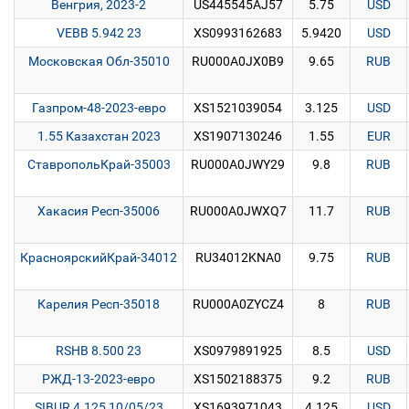
Венгрия, 2023-2
US445545AJ57
5.75
USD
VEBB 5.942 23
XS0993162683
5.9420
USD
Московская Обл-35010
RU000A0JX0B9
9.65
RUB
Газпром-48-2023-евро
XS1521039054
3.125
USD
1.55 Казахстан 2023
XS1907130246
1.55
EUR
СтавропольКрай-35003
RU000A0JWY29
9.8
RUB
Хакасия Респ-35006
RU000A0JWXQ7
11.7
RUB
КрасноярскийКрай-34012
RU34012KNA0
9.75
RUB
Карелия Респ-35018
RU000A0ZYCZ4
8
RUB
RSHB 8.500 23
XS0979891925
8.5
USD
РЖД-13-2023-евро
XS1502188375
9.2
RUB
SIBUR 4.125 10/05/23
XS1693971043
4.125
USD