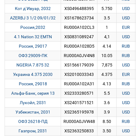
Кот д`Ивуар, 2032
XS0496488395
5.750
USD
AZERBJ 3 1/2 09/01/32
XS1678623734
3.5
USD
Россия,2032
RU000A102CL3
1
EUR
4.1 Nation 32 EMTN
XS0831089247
4,1
USD
Россия, 29017
RU000A1028D5
4.14
RUB
ОФЗ 29009-ПК
RU000A0JV4N8
10.05
RUB
NGERIA 7.875 32
XS1566179039
7,875
USD
Украина 4.375 2030
XS2010033343
4.375
EUR
Россия, 29018
RU000A102A31
4.13
RUB
Альфа-Банк, серия 13
XS2333280571
5.5
USD
Лукойл, 2031
XS2401571521
3.6
USD
Узбекистан, 2031
XS2365195978
3.9
USD
ОФЗ 26218-ПД
RU000A0JVW48
8.50
RUB
Газпром, 2031
XS2363250833
3.50
USD