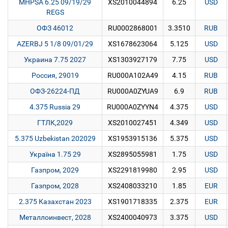
MHPSA 6.25 09/19/29
XS2010044894
6.25
USD
REGS
ОФЗ 46012
RU0002868001
3.3510
RUB
AZERBJ 5 1/8 09/01/29
XS1678623064
5.125
USD
Украина 7.75 2027
XS1303927179
7.75
USD
Россия, 29019
RU000A102A49
4.15
RUB
ОФЗ-26224-ПД
RU000A0ZYUA9
6.9
RUB
4.375 Russia 29
RU000A0ZYYN4
4.375
USD
ГТЛК,2029
XS2010027451
4.349
USD
5.375 Uzbekistan 202029
XS1953915136
5.375
USD
Україна 1.75 29
XS2895055981
1.75
USD
Газпром, 2029
XS2291819980
2.95
USD
Газпром, 2028
XS2408033210
1.85
EUR
2.375 Казахстан 2023
XS1901718335
2.375
EUR
Металлоинвест, 2028
XS2400040973
3.375
USD