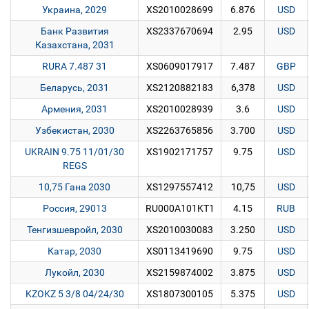
Украина, 2029
XS2010028699
6.876
USD
Банк Развития
XS2337670694
2.95
USD
Казахстана, 2031
RURA 7.487 31
XS0609017917
7.487
GBP
Беларусь, 2031
XS2120882183
6,378
USD
Армения, 2031
XS2010028939
3.6
USD
Узбекистан, 2030
XS2263765856
3.700
USD
UKRAIN 9.75 11/01/30
XS1902171757
9.75
USD
REGS
10,75 Гана 2030
XS1297557412
10,75
USD
Россия, 29013
RU000A101KT1
4.15
RUB
Тенгизшевройл, 2030
XS2010030083
3.250
USD
Катар, 2030
XS0113419690
9.75
USD
Лукойл, 2030
XS2159874002
3.875
USD
KZOKZ 5 3/8 04/24/30
XS1807300105
5.375
USD