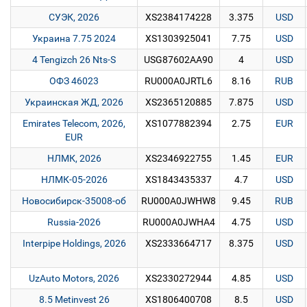
СУЭК, 2026
XS2384174228
3.375
USD
Украина 7.75 2024
XS1303925041
7.75
USD
4 Tengizch 26 Nts-S
USG87602AA90
4
USD
ОФЗ 46023
RU000A0JRTL6
8.16
RUB
Украинская ЖД, 2026
XS2365120885
7.875
USD
Emirates Telecom, 2026,
XS1077882394
2.75
EUR
EUR
НЛМК, 2026
XS2346922755
1.45
EUR
НЛМК-05-2026
XS1843435337
4.7
USD
Новосибирск-35008-об
RU000A0JWHW8
9.45
RUB
Russia-2026
RU000A0JWHA4
4.75
USD
Interpipe Holdings, 2026
XS2333664717
8.375
USD
UzAuto Motors, 2026
XS2330272944
4.85
USD
8.5 Metinvest 26
XS1806400708
8.5
USD