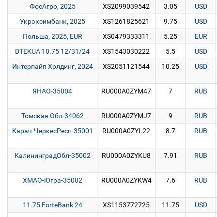
ФосАгро, 2025
XS2099039542
3.05
USD
Укрэксимбанк, 2025
XS1261825621
9.75
USD
Польша, 2025, EUR
XS0479333311
5.25
EUR
DTEKUA 10.75 12/31/24
XS1543030222
5.5
USD
Интерпайп Холдинг, 2024
XS2051121544
10.25
USD
ЯНАО-35004
RU000A0ZYM47
7
RUB
Томская Обл-34062
RU000A0ZYMJ7
9
RUB
Карач-ЧеркесРесп-35001
RU000A0ZYL22
8.7
RUB
КалининградОбл-35002
RU000A0ZYKU8
7.91
RUB
ХМАО-Югра-35002
RU000A0ZYKW4
7.6
RUB
11.75 ForteBank 24
XS1153772725
11.75
USD