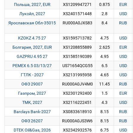
Польша, 2027, EUR
XS1209947271
0.875
EUR
Лукойл, 2027
XS2401571448
2.8
USD
Ярославская Обл-35015
RU000A0JXS83
8.4
RUB
KZOKZ 4.75 27
XS1595713782
4.75
USD
Болгария, 2027, EUR
XS1208855889
2.625
EUR
GAZPRU 4.95 27
XS1585190389
4.95
USD
PEMEX 6.5 03/13/27
US71654QCG55
6.5
USD
ГТЛК - 2027
XS2131995958
4.65
USD
ОФЗ 29007
RU000A0JV4M0
11.45
RUB
Газпром, 2027
XS2301292400
1.5
EUR
ТМК, 2027
XS2116222451
4.3
USD
Barclays Bank-2027
XS0833618910
8.15
RUB
ОФЗ 26207
RU000A0JS3W6
8.15
RUB
DTEK Oil&Gas, 2026
XS2342932576
6.75
USD