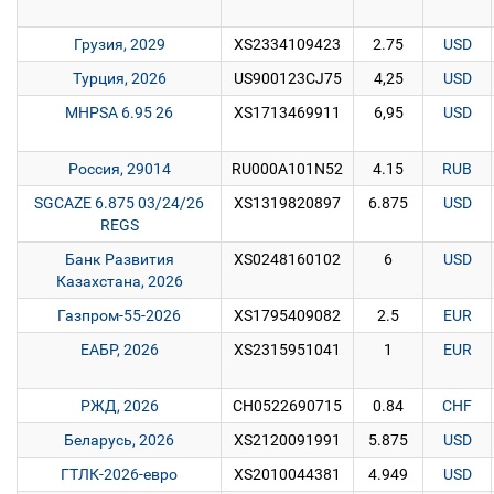
Грузия, 2029
XS2334109423
2.75
USD
Турция, 2026
US900123CJ75
4,25
USD
MHPSA 6.95 26
XS1713469911
6,95
USD
Россия, 29014
RU000A101N52
4.15
RUB
SGCAZE 6.875 03/24/26
XS1319820897
6.875
USD
REGS
Банк Развития
XS0248160102
6
USD
Казахстана, 2026
Газпром-55-2026
XS1795409082
2.5
EUR
ЕАБР, 2026
XS2315951041
1
EUR
РЖД, 2026
CH0522690715
0.84
CHF
Беларусь, 2026
XS2120091991
5.875
USD
ГТЛК-2026-евро
XS2010044381
4.949
USD