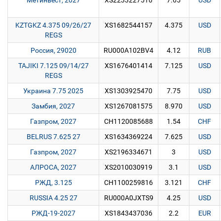
Метинвест, 2027
XS2233227516
7.65
USD
KZTGKZ 4.375 09/26/27
XS1682544157
4.375
USD
REGS
Россия, 29020
RU000A102BV4
4.12
RUB
TAJIKI 7.125 09/14/27
XS1676401414
7.125
USD
REGS
Украина 7.75 2025
XS1303925470
7.75
USD
Замбия, 2027
XS1267081575
8.970
USD
Газпром, 2027
CH1120085688
1.54
CHF
BELRUS 7.625 27
XS1634369224
7.625
USD
Газпром, 2027
XS2196334671
3
USD
АЛРОСА, 2027
XS2010030919
3.1
USD
РЖД, 3.125
CH1100259816
3.121
CHF
RUSSIA 4.25 27
RU000A0JXTS9
4.25
USD
РЖД-19-2027
XS1843437036
2.2
EUR