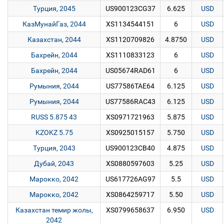
Турция, 2045
US900123CG37
6.625
USD
КазМунайГаз, 2044
XS1134544151
6
USD
Казахстан, 2044
XS1120709826
4.8750
USD
Бахрейн, 2044
XS1110833123
6
USD
Бахрейн, 2044
US05674RAD61
6
USD
Румыния, 2044
US77586TAE64
6.125
USD
Румыния, 2044
US77586RAC43
6.125
USD
RUSS 5.875 43
XS0971721963
5.875
USD
KZOKZ 5.75
XS0925015157
5.750
USD
Турция, 2043
US900123CB40
4.875
USD
Дубай, 2043
XS0880597603
5.25
USD
Марокко, 2042
US617726AG97
5.5
USD
Марокко, 2042
XS0864259717
5.50
USD
Казахстан темир жолы,
XS0799658637
6.950
USD
2042