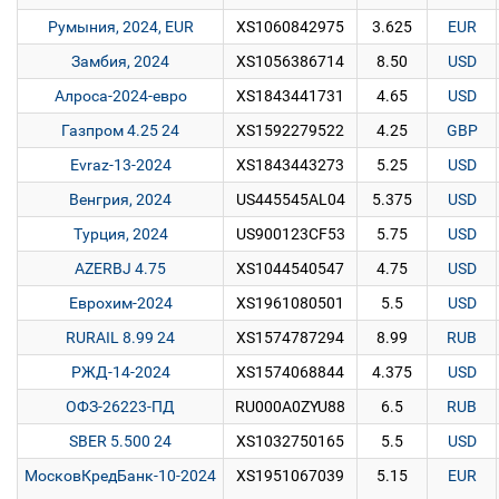
Румыния, 2024, EUR
XS1060842975
3.625
EUR
Замбия, 2024
XS1056386714
8.50
USD
Алроса-2024-евро
XS1843441731
4.65
USD
Газпром 4.25 24
XS1592279522
4.25
GBP
Evraz-13-2024
XS1843443273
5.25
USD
Венгрия, 2024
US445545AL04
5.375
USD
Турция, 2024
US900123CF53
5.75
USD
AZERBJ 4.75
XS1044540547
4.75
USD
Еврохим-2024
XS1961080501
5.5
USD
RURAIL 8.99 24
XS1574787294
8.99
RUB
РЖД-14-2024
XS1574068844
4.375
USD
ОФЗ-26223-ПД
RU000A0ZYU88
6.5
RUB
SBER 5.500 24
XS1032750165
5.5
USD
МосковКредБанк-10-2024
XS1951067039
5.15
EUR