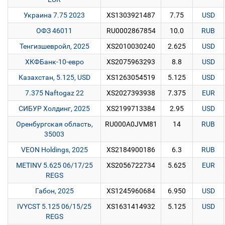
Украина 7.75 2023
XS1303921487
7.75
USD
ОФЗ 46011
RU0002867854
10.0
RUB
Тенгизшевройл, 2025
XS2010030240
2.625
USD
ХКФБанк-10-евро
XS2075963293
8.8
USD
Казахстан, 5.125, USD
XS1263054519
5.125
USD
7.375 Naftogaz 22
XS2027393938
7.375
EUR
СИБУР Холдинг, 2025
XS2199713384
2.95
USD
Оренбургская область,
RU000A0JVM81
14
RUB
35003
VEON Holdings, 2025
XS2184900186
6.3
RUB
METINV 5.625 06/17/25
XS2056722734
5.625
EUR
REGS
Габон, 2025
XS1245960684
6.950
USD
IVYCST 5.125 06/15/25
XS1631414932
5.125
USD
REGS