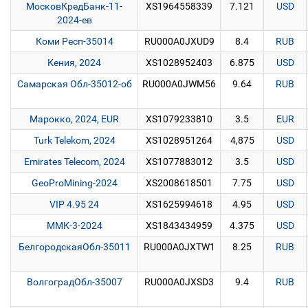
МосковКредБанк-11-
XS1964558339
7.121
USD
2024-ев
Коми Респ-35014
RU000A0JXUD9
8.4
RUB
Кения, 2024
XS1028952403
6.875
USD
Самарская Обл-35012-об
RU000A0JWM56
9.64
RUB
Марокко, 2024, EUR
XS1079233810
3.5
EUR
Turk Telekom, 2024
XS1028951264
4,875
USD
Emirates Telecom, 2024
XS1077883012
3.5
USD
GeoProMining-2024
XS2008618501
7.75
USD
VIP 4.95 24
XS1625994618
4.95
USD
ММК-3-2024
XS1843434959
4.375
USD
БелгородскаяОбл-35011
RU000A0JXTW1
8.25
RUB
ВолгоградОбл-35007
RU000A0JXSD3
9.4
RUB