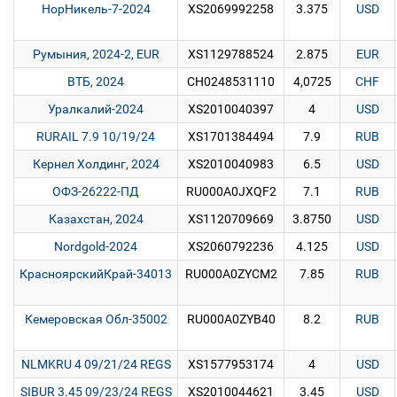
НорНикель-7-2024
XS2069992258
3.375
USD
Румыния, 2024-2, EUR
XS1129788524
2.875
EUR
ВТБ, 2024
CH0248531110
4,0725
CHF
Уралкалий-2024
XS2010040397
4
USD
RURAIL 7.9 10/19/24
XS1701384494
7.9
RUB
Кернел Холдинг, 2024
XS2010040983
6.5
USD
ОФЗ-26222-ПД
RU000A0JXQF2
7.1
RUB
Казахстан, 2024
XS1120709669
3.8750
USD
Nordgold-2024
XS2060792236
4.125
USD
КрасноярскийКрай-34013
RU000A0ZYCM2
7.85
RUB
Кемеровская Обл-35002
RU000A0ZYB40
8.2
RUB
NLMKRU 4 09/21/24 REGS
XS1577953174
4
USD
SIBUR 3.45 09/23/24 REGS
XS2010044621
3.45
USD