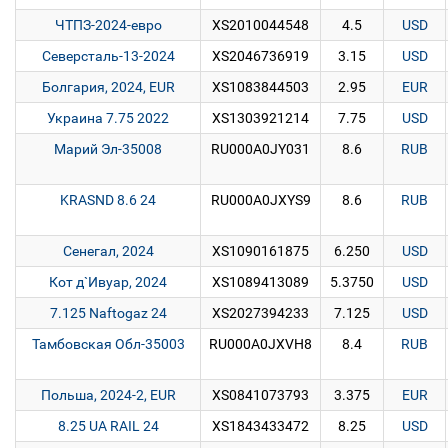
ЧТПЗ-2024-евро
XS2010044548
4.5
USD
Северсталь-13-2024
XS2046736919
3.15
USD
Болгария, 2024, EUR
XS1083844503
2.95
EUR
Украина 7.75 2022
XS1303921214
7.75
USD
Марий Эл-35008
RU000A0JY031
8.6
RUB
KRASND 8.6 24
RU000A0JXYS9
8.6
RUB
Сенегал, 2024
XS1090161875
6.250
USD
Кот д`Ивуар, 2024
XS1089413089
5.3750
USD
7.125 Naftogaz 24
XS2027394233
7.125
USD
Тамбовская Обл-35003
RU000A0JXVH8
8.4
RUB
Польша, 2024-2, EUR
XS0841073793
3.375
EUR
8.25 UA RAIL 24
XS1843433472
8.25
USD