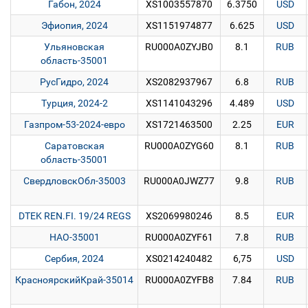
Габон, 2024
XS1003557870
6.3750
USD
Эфиопия, 2024
XS1151974877
6.625
USD
Ульяновская
RU000A0ZYJB0
8.1
RUB
область-35001
РусГидро, 2024
XS2082937967
6.8
RUB
Турция, 2024-2
XS1141043296
4.489
USD
Газпром-53-2024-евро
XS1721463500
2.25
EUR
Саратовская
RU000A0ZYG60
8.1
RUB
область-35001
СвердловскОбл-35003
RU000A0JWZ77
9.8
RUB
DTEK REN.FI. 19/24 REGS
XS2069980246
8.5
EUR
НАО-35001
RU000A0ZYF61
7.8
RUB
Сербия, 2024
XS0214240482
6,75
USD
КрасноярскийКрай-35014
RU000A0ZYFB8
7.84
RUB