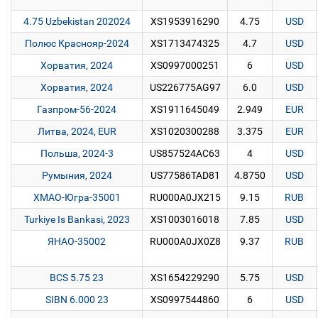
4.75 Uzbekistan 202024
XS1953916290
4.75
USD
Полюс Краснояр-2024
XS1713474325
4.7
USD
Хорватия, 2024
XS0997000251
6
USD
Хорватия, 2024
US226775AG97
6.0
USD
Газпром-56-2024
XS1911645049
2.949
EUR
Литва, 2024, EUR
XS1020300288
3.375
EUR
Польша, 2024-3
US857524AC63
4
USD
Румыния, 2024
US77586TAD81
4.8750
USD
ХМАО-Югра-35001
RU000A0JX215
9.15
RUB
Turkiye Is Bankasi, 2023
XS1003016018
7.85
USD
ЯНАО-35002
RU000A0JX0Z8
9.37
RUB
BCS 5.75 23
XS1654229290
5.75
USD
SIBN 6.000 23
XS0997544860
6
USD