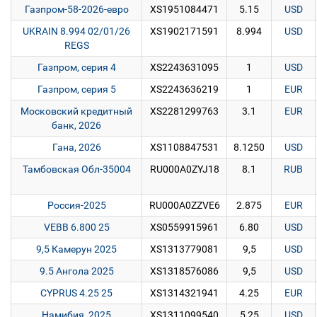
Газпром-58-2026-евро
XS1951084471
5.15
USD
UKRAIN 8.994 02/01/26
XS1902171591
8.994
USD
REGS
Газпром, серия 4
XS2243631095
1
USD
Газпром, серия 5
XS2243636219
1
EUR
Московский кредитный
XS2281299763
3.1
EUR
банк, 2026
Гана, 2026
XS1108847531
8.1250
USD
Тамбовская Обл-35004
RU000A0ZYJ18
8.1
RUB
Россия-2025
RU000A0ZZVE6
2.875
EUR
VEBB 6.800 25
XS0559915961
6.80
USD
9,5 Камерун 2025
XS1313779081
9,5
USD
9.5 Ангола 2025
XS1318576086
9,5
USD
CYPRUS 4.25 25
XS1314321941
4.25
EUR
Намибия, 2025
XS1311099540
5,25
USD