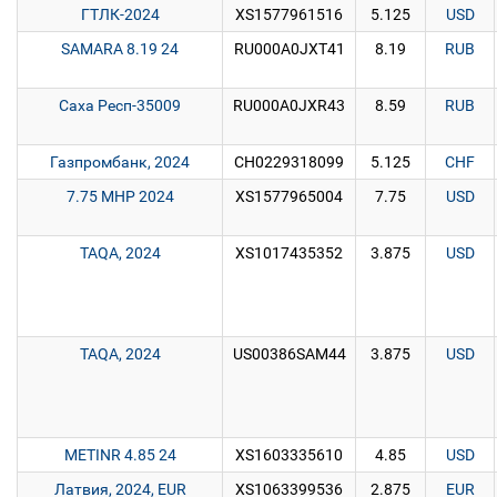
ГТЛК-2024
XS1577961516
5.125
USD
SAMARA 8.19 24
RU000A0JXT41
8.19
RUB
Саха Респ-35009
RU000A0JXR43
8.59
RUB
Газпромбанк, 2024
CH0229318099
5.125
CHF
7.75 MHP 2024
XS1577965004
7.75
USD
TAQA, 2024
XS1017435352
3.875
USD
TAQA, 2024
US00386SAM44
3.875
USD
METINR 4.85 24
XS1603335610
4.85
USD
Латвия, 2024, EUR
XS1063399536
2.875
EUR