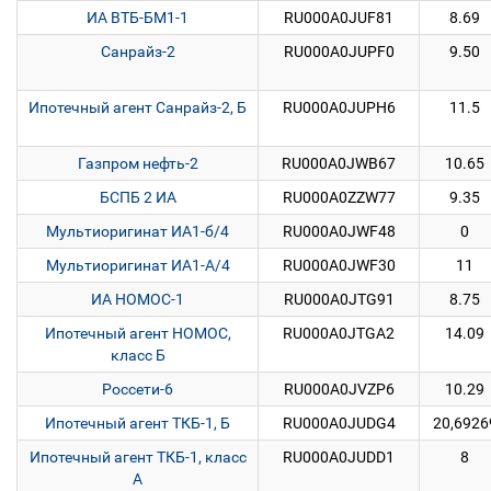
ИА ВТБ-БМ1-1
RU000A0JUF81
8.69
Санрайз-2
RU000A0JUPF0
9.50
Ипотечный агент Санрайз-2, Б
RU000A0JUPH6
11.5
Газпром нефть-2
RU000A0JWB67
10.65
БСПБ 2 ИА
RU000A0ZZW77
9.35
Мультиоригинат ИА1-б/4
RU000A0JWF48
0
Мультиоригинат ИА1-А/4
RU000A0JWF30
11
ИА НОМОС-1
RU000A0JTG91
8.75
Ипотечный агент НОМОС,
RU000A0JTGA2
14.09
класс Б
Россети-6
RU000A0JVZP6
10.29
Ипотечный агент ТКБ-1, Б
RU000A0JUDG4
20,6926
Ипотечный агент ТКБ-1, класс
RU000A0JUDD1
8
А