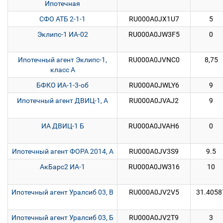
Ипотечная
СФО АТБ 2-1-1
RU000A0JX1U7
5
Эклипс-1 ИА-02
RU000A0JW3F5
0
Ипотечный агент Эклипс-1,
RU000A0JVNC0
8,75
класс А
БФКО ИА-1-3-об
RU000A0JWLY6
9
Ипотечный агент ДВИЦ-1, А
RU000A0JVAJ2
9
ИА ДВИЦ-1 Б
RU000A0JVAH6
0
Ипотечный агент ФОРА 2014, А
RU000A0JV3S9
9.5
АкБарс2 ИА-1
RU000A0JW316
10
Ипотечный агент Уралсиб 03, В
RU000A0JV2V5
31.4058
Ипотечный агент Уралсиб 03, Б
RU000A0JV2T9
3