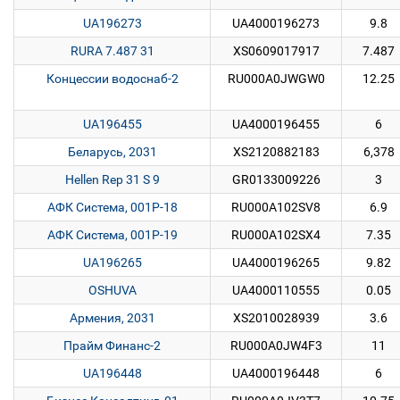
UA196273
UA4000196273
9.8
RURA 7.487 31
XS0609017917
7.487
Концессии водоснаб-2
RU000A0JWGW0
12.25
UA196455
UA4000196455
6
Беларусь, 2031
XS2120882183
6,378
Hellen Rep 31 S 9
GR0133009226
3
АФК Система, 001P-18
RU000A102SV8
6.9
АФК Система, 001P-19
RU000A102SX4
7.35
UA196265
UA4000196265
9.82
OSHUVA
UA4000110555
0.05
Армения, 2031
XS2010028939
3.6
Прайм Финанс-2
RU000A0JW4F3
11
UA196448
UA4000196448
6