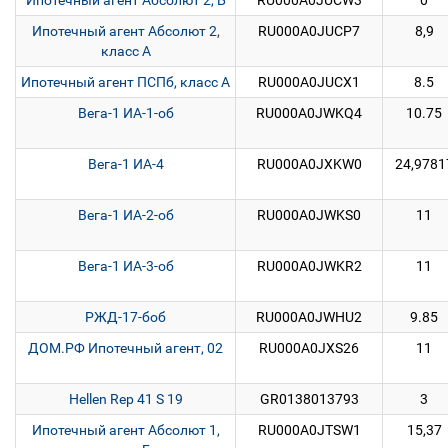
Ипотечный агент Абсолют 2, Б
RU000A0JUCW3
0
Ипотечный агент Абсолют 2,
RU000A0JUCP7
8,9
класс А
Ипотечный агент ПСПб, класс А
RU000A0JUCX1
8.5
Вега-1 ИА-1-об
RU000A0JWKQ4
10.75
Вега-1 ИА-4
RU000A0JXKW0
24,9781
Вега-1 ИА-2-об
RU000A0JWKS0
11
Вега-1 ИА-3-об
RU000A0JWKR2
11
РЖД-17-боб
RU000A0JWHU2
9.85
ДОМ.РФ Ипотечный агент, 02
RU000A0JXS26
11
Hellen Rep 41 S 19
GR0138013793
3
Ипотечный агент Абсолют 1,
RU000A0JTSW1
15,37