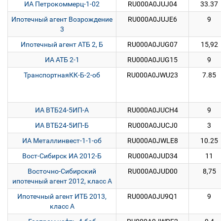
ИА Петрокоммерц-1-02
RU000A0JUJ04
33.37
Ипотечный агент Возрождение
RU000A0JUJE6
9
3
Ипотечный агент АТБ 2, Б
RU000A0JUG07
15,92
ИА АТБ 2-1
RU000A0JUG15
9
ТранспортнаяКК-Б-2-об
RU000A0JWU23
7.85
ИА ВТБ24-5ИП-А
RU000A0JUCH4
9
ИА ВТБ24-5ИП-Б
RU000A0JUCJ0
3
ИА Металлинвест-1-1-об
RU000A0JWLE8
10.25
Вост-Сибирск ИА 2012-Б
RU000A0JUD34
11
Восточно-Сибирский
RU000A0JUD00
8,75
ипотечный агент 2012, класс А
Ипотечный агент ИТБ 2013,
RU000A0JU9Q1
9
класс А