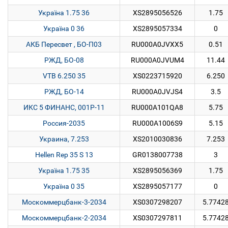
Україна 1.75 36
XS2895056526
1.75
Україна 0 36
XS2895057334
0
АКБ Пересвет , БО-П03
RU000A0JVXX5
0.51
РЖД, БО-08
RU000A0JVUM4
11.44
VTB 6.250 35
XS0223715920
6.250
РЖД, БО-14
RU000A0JVJS4
3.5
ИКС 5 ФИНАНС, 001P-11
RU000A101QA8
5.75
Россия-2035
RU000A1006S9
5.15
Украина, 7.253
XS2010030836
7.253
Hellen Rep 35 S 13
GR0138007738
3
Україна 1.75 35
XS2895056369
1.75
Україна 0 35
XS2895057177
0
Москоммерцбанк-3-2034
XS0307298207
5.7742
Москоммерцбанк-2-2034
XS0307297811
5.7742