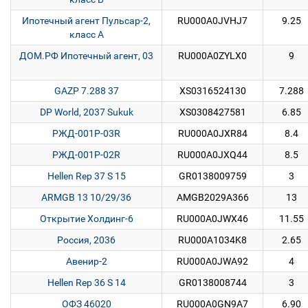
Ипотечный агент Пульсар-2,
RU000A0JVHJ7
9.25
класс А
ДОМ.РФ Ипотечный агент, 03
RU000A0ZYLX0
9
GAZP 7.288 37
XS0316524130
7.288
DP World, 2037 Sukuk
XS0308427581
6.85
РЖД-001P-03R
RU000A0JXR84
8.4
РЖД-001P-02R
RU000A0JXQ44
8.5
Hellen Rep 37 S 15
GR0138009759
3
ARMGB 13 10/29/36
AMGB2029A366
13
Открытие Холдинг-6
RU000A0JWX46
11.55
Россия, 2036
RU000A1034K8
2.65
Авенир-2
RU000A0JWA92
4
Hellen Rep 36 S 14
GR0138008744
3
ОФЗ 46020
RU000A0GN9A7
6.90