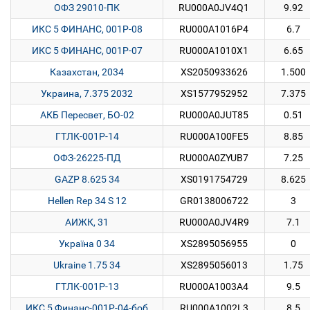
ОФЗ 29010-ПК
RU000A0JV4Q1
9.92
ИКС 5 ФИНАНС, 001P-08
RU000A1016P4
6.7
ИКС 5 ФИНАНС, 001P-07
RU000A1010X1
6.65
Казахстан, 2034
XS2050933626
1.500
Украина, 7.375 2032
XS1577952952
7.375
АКБ Пересвет, БО-02
RU000A0JUT85
0.51
ГТЛК-001Р-14
RU000A100FE5
8.85
ОФЗ-26225-ПД
RU000A0ZYUB7
7.25
GAZP 8.625 34
XS0191754729
8.625
Hellen Rep 34 S 12
GR0138006722
3
АИЖК, 31
RU000A0JV4R9
7.1
Україна 0 34
XS2895056955
0
Ukraine 1.75 34
XS2895056013
1.75
ГТЛК-001Р-13
RU000A1003A4
9.5
ИКС 5 Финанс-001P-04-боб
RU000A1002L3
8.5