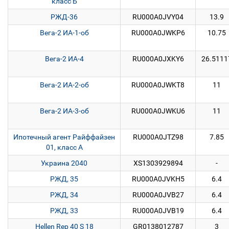
класс Б
РЖД-36
RU000A0JVY04
13.9
Вега-2 ИА-1-об
RU000A0JWKP6
10.75
Вега-2 ИА-4
RU000A0JXKY6
26.5111
Вега-2 ИА-2-об
RU000A0JWKT8
11
Вега-2 ИА-3-об
RU000A0JWKU6
11
Ипотечный агент Райффайзен
RU000A0JTZ98
7.85
01, класс А
Украина 2040
XS1303929894
-
РЖД, 35
RU000A0JVKH5
6.4
РЖД, 34
RU000A0JVB27
6.4
РЖД, 33
RU000A0JVB19
6.4
Hellen Rep 40 S 18
GR0138012787
3