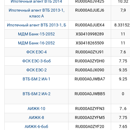
Ипотечный агент ВТБ 2014
RU000A0JV425
10.32
Ипотечный агент ВТБ 2013-1,
RU000A0JUEJ6
7,9
класс А
Ипотечный агент ВТБ 2013-1, Б
RU000A0JUEK4
8.33152
МДМ Банк-15-2052
XS0410998289
11
МДМ Банк-16-2052
XS0418265509
11
ФСК ЕЭС-4
RU000A0ZYJ91
7.6
ФСК ЕЭС-3-боб
RU000A0ZYDH0
7.75
ФСК ЕЭС-2
RU000A0JX090
9.35
ВТБ-БМ 2 ИА-1
RU000A0JWBA7
9.25
ВТБ-БМ 2 ИА-2
RU000A0JWBB5
0
АИЖК-10
RU000A0ZYFN3
7..6
АИЖК-8
RU000A0ZYFM5
7.75
АИЖК-6-боб
RU000A0ZYF20
7.65