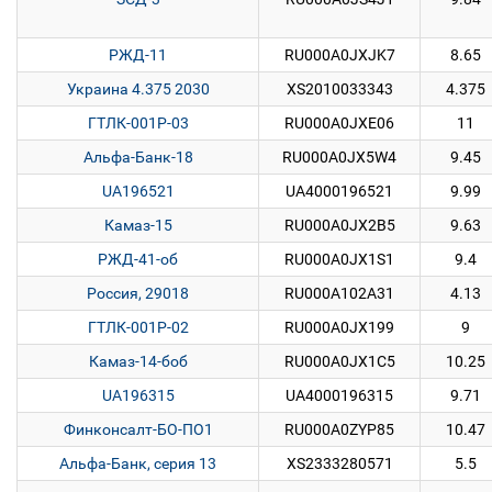
РЖД-11
RU000A0JXJK7
8.65
Украина 4.375 2030
XS2010033343
4.375
ГТЛК-001Р-03
RU000A0JXE06
11
Альфа-Банк-18
RU000A0JX5W4
9.45
UA196521
UA4000196521
9.99
Камаз-15
RU000A0JX2B5
9.63
РЖД-41-об
RU000A0JX1S1
9.4
Россия, 29018
RU000A102A31
4.13
ГТЛК-001Р-02
RU000A0JX199
9
Камаз-14-боб
RU000A0JX1C5
10.25
UA196315
UA4000196315
9.71
Финконсалт-БО-ПО1
RU000A0ZYP85
10.47
Альфа-Банк, серия 13
XS2333280571
5.5