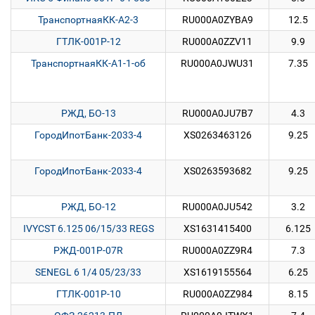
ТранспортнаяКК-А2-3
RU000A0ZYBA9
12.5
ГТЛК-001Р-12
RU000A0ZZV11
9.9
ТранспортнаяКК-А1-1-об
RU000A0JWU31
7.35
РЖД, БО-13
RU000A0JU7B7
4.3
ГородИпотБанк-2033-4
XS0263463126
9.25
ГородИпотБанк-2033-4
XS0263593682
9.25
РЖД, БО-12
RU000A0JU542
3.2
IVYCST 6.125 06/15/33 REGS
XS1631415400
6.125
РЖД-001P-07R
RU000A0ZZ9R4
7.3
SENEGL 6 1/4 05/23/33
XS1619155564
6.25
ГТЛК-001Р-10
RU000A0ZZ984
8.15