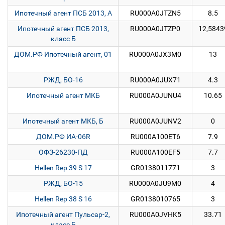
Ипотечный агент ПСБ 2013, А
RU000A0JTZN5
8.5
Ипотечный агент ПСБ 2013,
RU000A0JTZP0
12,5843
класс Б
ДОМ.РФ Ипотечный агент, 01
RU000A0JX3M0
13
РЖД, БО-16
RU000A0JUX71
4.3
Ипотечный агент МКБ
RU000A0JUNU4
10.65
Ипотечный агент МКБ, Б
RU000A0JUNV2
0
ДОМ.РФ ИА-06R
RU000A100ET6
7.9
ОФЗ-26230-ПД
RU000A100EF5
7.7
Hellen Rep 39 S 17
GR0138011771
3
РЖД, БО-15
RU000A0JU9M0
4
Hellen Rep 38 S 16
GR0138010765
3
Ипотечный агент Пульсар-2,
RU000A0JVHK5
33.71
класс Б