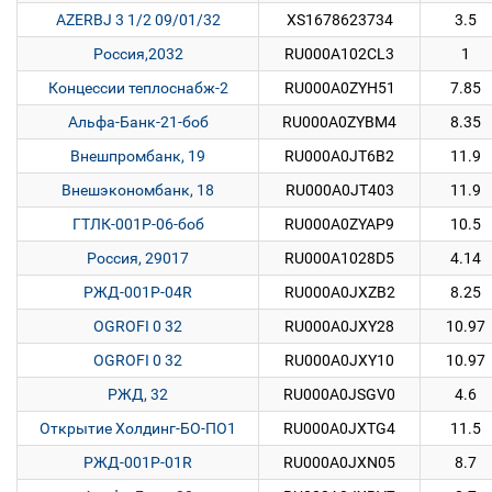
AZERBJ 3 1/2 09/01/32
XS1678623734
3.5
Россия,2032
RU000A102CL3
1
Концессии теплоснабж-2
RU000A0ZYH51
7.85
Альфа-Банк-21-боб
RU000A0ZYBM4
8.35
Внешпромбанк, 19
RU000A0JT6B2
11.9
Внешэкономбанк, 18
RU000A0JT403
11.9
ГТЛК-001Р-06-боб
RU000A0ZYAP9
10.5
Россия, 29017
RU000A1028D5
4.14
РЖД-001P-04R
RU000A0JXZB2
8.25
OGROFI 0 32
RU000A0JXY28
10.97
OGROFI 0 32
RU000A0JXY10
10.97
РЖД, 32
RU000A0JSGV0
4.6
Открытие Холдинг-БО-ПО1
RU000A0JXTG4
11.5
РЖД-001P-01R
RU000A0JXN05
8.7