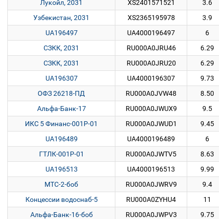
Лукойл, 2031
XS2401571521
3.6
Узбекистан, 2031
XS2365195978
3.9
UA196497
UA4000196497
6
СЗКК, 2031
RU000A0JRU46
6.29
СЗКК, 2031
RU000A0JRU20
6.29
UA196307
UA4000196307
9.73
ОФЗ 26218-ПД
RU000A0JVW48
8.50
Альфа-Банк-17
RU000A0JWUX9
9.5
ИКС 5 Финанс-001P-01
RU000A0JWUD1
9.45
UA196489
UA4000196489
6
ГТЛК-001Р-01
RU000A0JWTV5
8.63
UA196513
UA4000196513
9.99
МТС-2-боб
RU000A0JWRV9
9.4
Концессии водоснаб-5
RU000A0ZYHU4
11
Альфа-Банк-16-боб
RU000A0JWPV3
9.75