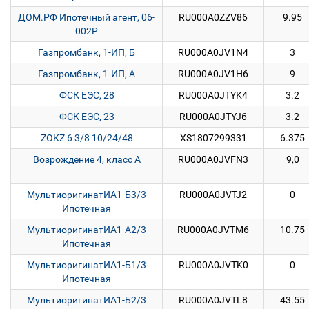
ДОМ.РФ Ипотечный агент, 06-
RU000A0ZZV86
9.95
002P
Газпромбанк, 1-ИП, Б
RU000A0JV1N4
3
Газпромбанк, 1-ИП, А
RU000A0JV1H6
9
ФСК ЕЭС, 28
RU000A0JTYK4
3.2
ФСК ЕЭС, 23
RU000A0JTYJ6
3.2
ZOKZ 6 3/8 10/24/48
XS1807299331
6.375
Возрождение 4, класс А
RU000A0JVFN3
9,0
МультиоригинатИА1-Б3/3
RU000A0JVTJ2
0
Ипотечная
МультиоригинатИА1-А2/3
RU000A0JVTM6
10.75
Ипотечная
МультиоригинатИА1-Б1/3
RU000A0JVTK0
0
Ипотечная
МультиоригинатИА1-Б2/3
RU000A0JVTL8
43.55