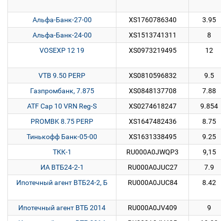
Альфа-Банк-27-00
XS1760786340
3.95
Альфа-Банк-24-00
XS1513741311
8
VOSEXP 12 19
XS0973219495
12
VTB 9.50 PERP
XS0810596832
9.5
Газпромбанк, 7.875
XS0848137708
7.88
ATF Cap 10 VRN Reg-S
XS0274618247
9.854
PROMBK 8.75 PERP
XS1647482436
8.75
Тинькофф Банк-05-00
XS1631338495
9.25
ТКК-1
RU000A0JWQP3
9,15
ИА ВТБ24-2-1
RU000A0JUC27
7.9
Ипотечный агент ВТБ24-2, Б
RU000A0JUC84
8.42
Ипотечный агент ВТБ 2014
RU000A0JV409
9