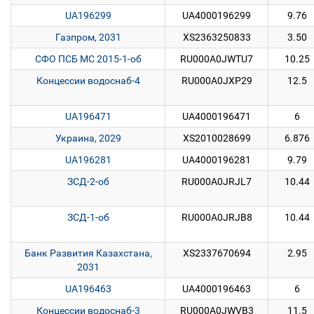
UA196299
UA4000196299
9.76
Газпром, 2031
XS2363250833
3.50
СФО ПСБ МС 2015-1-об
RU000A0JWTU7
10.25
Концессии водоснаб-4
RU000A0JXP29
12.5
UA196471
UA4000196471
6
Украина, 2029
XS2010028699
6.876
UA196281
UA4000196281
9.79
ЗСД-2-об
RU000A0JRJL7
10.44
ЗСД-1-об
RU000A0JRJB8
10.44
Банк Развития Казахстана,
XS2337670694
2.95
2031
UA196463
UA4000196463
6
Концессии водоснаб-3
RU000A0JWVB3
11.5