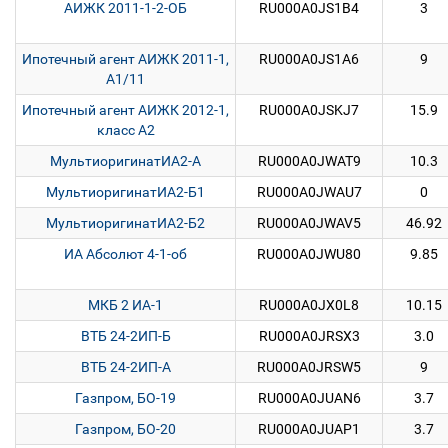
АИЖК 2011-1-2-ОБ
RU000A0JS1B4
3
Ипотечный агент АИЖК 2011-1,
RU000A0JS1A6
9
А1/11
Ипотечный агент АИЖК 2012-1,
RU000A0JSKJ7
15.9
класс А2
МультиоригинатИА2-А
RU000A0JWAT9
10.3
МультиоригинатИА2-Б1
RU000A0JWAU7
0
МультиоригинатИА2-Б2
RU000A0JWAV5
46.92
ИА Абсолют 4-1-об
RU000A0JWU80
9.85
МКБ 2 ИА-1
RU000A0JX0L8
10.15
ВТБ 24-2ИП-Б
RU000A0JRSX3
3.0
ВТБ 24-2ИП-А
RU000A0JRSW5
9
Газпром, БО-19
RU000A0JUAN6
3.7
Газпром, БО-20
RU000A0JUAP1
3.7