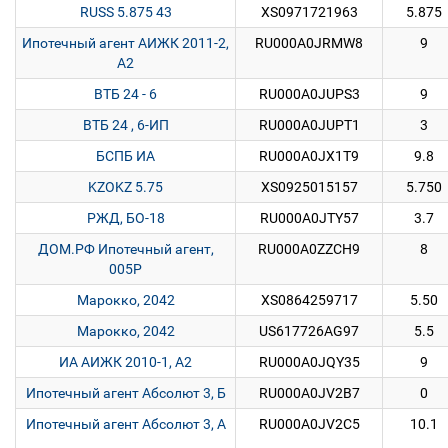
RUSS 5.875 43
XS0971721963
5.875
Ипотечный агент АИЖК 2011-2,
RU000A0JRMW8
9
А2
ВТБ 24 - 6
RU000A0JUPS3
9
ВТБ 24 , 6-ИП
RU000A0JUPT1
3
БСПБ ИА
RU000A0JX1T9
9.8
KZOKZ 5.75
XS0925015157
5.750
РЖД, БО-18
RU000A0JTY57
3.7
ДОМ.РФ Ипотечный агент,
RU000A0ZZCH9
8
005P
Марокко, 2042
XS0864259717
5.50
Марокко, 2042
US617726AG97
5.5
ИА АИЖК 2010-1, А2
RU000A0JQY35
9
Ипотечный агент Абсолют 3, Б
RU000A0JV2B7
0
Ипотечный агент Абсолют 3, А
RU000A0JV2C5
10.1