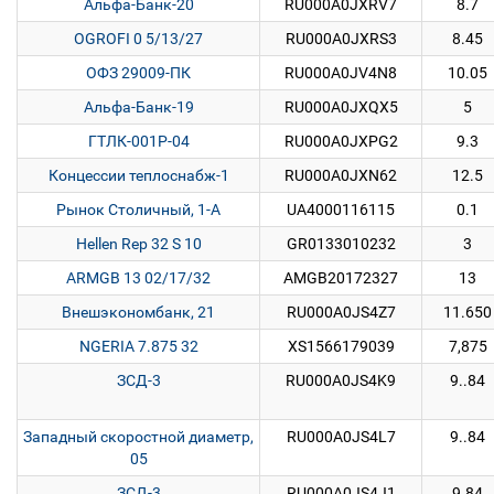
Альфа-Банк-20
RU000A0JXRV7
8.7
OGROFI 0 5/13/27
RU000A0JXRS3
8.45
ОФЗ 29009-ПК
RU000A0JV4N8
10.05
Альфа-Банк-19
RU000A0JXQX5
5
ГТЛК-001Р-04
RU000A0JXPG2
9.3
Концессии теплоснабж-1
RU000A0JXN62
12.5
Рынок Столичный, 1-A
UA4000116115
0.1
Hellen Rep 32 S 10
GR0133010232
3
ARMGB 13 02/17/32
AMGB20172327
13
Внешэкономбанк, 21
RU000A0JS4Z7
11.650
NGERIA 7.875 32
XS1566179039
7,875
ЗСД-3
RU000A0JS4K9
9..84
Западный скоростной диаметр,
RU000A0JS4L7
9..84
05
ЗСД-3
RU000A0JS4J1
9.84