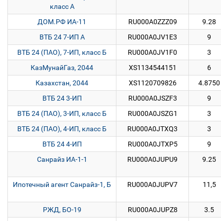
класс А
ДОМ.РФ ИА-11
RU000A0ZZZ09
9.28
ВТБ 24 7-ИП А
RU000A0JV1E3
9
ВТБ 24 (ПАО), 7-ИП, класс Б
RU000A0JV1F0
3
КазМунайГаз, 2044
XS1134544151
6
Казахстан, 2044
XS1120709826
4.8750
ВТБ 24 3-ИП
RU000A0JSZF3
9
ВТБ 24 (ПАО), 3-ИП, класс Б
RU000A0JSZG1
3
ВТБ 24 (ПАО), 4-ИП, класс Б
RU000A0JTXQ3
3
ВТБ 24 4-ИП
RU000A0JTXP5
9
Санрайз ИА-1-1
RU000A0JUPU9
9.25
Ипотечный агент Санрайз-1, Б
RU000A0JUPV7
11,5
РЖД, БО-19
RU000A0JUPZ8
3.5