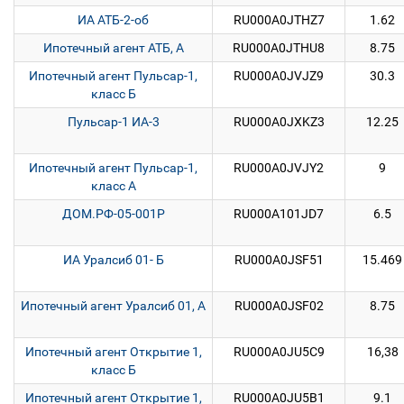
ИА АТБ-2-об
RU000A0JTHZ7
1.62
Ипотечный агент АТБ, А
RU000A0JTHU8
8.75
Ипотечный агент Пульсар-1,
RU000A0JVJZ9
30.3
класс Б
Пульсар-1 ИА-3
RU000A0JXKZ3
12.25
Ипотечный агент Пульсар-1,
RU000A0JVJY2
9
класс А
ДОМ.РФ-05-001P
RU000A101JD7
6.5
ИА Уралсиб 01- Б
RU000A0JSF51
15.469
Ипотечный агент Уралсиб 01, А
RU000A0JSF02
8.75
Ипотечный агент Открытие 1,
RU000A0JU5C9
16,38
класс Б
Ипотечный агент Открытие 1,
RU000A0JU5B1
9.1