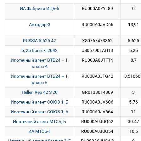
ИА Фабрика ИЦБ-6
RU000A0ZYL89
0
Автодор-3
RU000A0JVD66
13,91
RUSSIA 5.625 42
XS0767473852
5.625
5, 25 Barrick, 2042
US067901AH18
5,25
Ипотечный агент ВТБ24 – 1,
RU000A0JTFT4
8,7
класс А
Ипотечный агент ВТБ24 – 1,
RU000A0JTG42
8,51666
класс Б
Hellen Rep 42 S 20
GR0138014809
3
Ипотечный агент СОЮЗ-1, Б
RU000A0JV6C6
5.76
Ипотечный агент СОЮЗ-1, А
RU000A0JV664
11
Ипотечный агент МТСБ, Б
RU000A0JUQ62
30.47
ИА МТСБ-1
RU000A0JUQ54
10,5