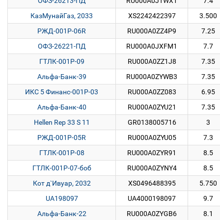
ОФЗ-26213-ПД
RU000A0JTWX1
7.4
КазМунайГаз, 2033
XS2242422397
3.500
РЖД-001P-06R
RU000A0ZZ4P9
7.25
ОФЗ-26221-ПД
RU000A0JXFM1
7.7
ГТЛК-001Р-09
RU000A0ZZ1J8
7.35
Альфа-Банк-39
RU000A0ZYWB3
7.35
ИКС 5 Финанс-001P-03
RU000A0ZZ083
6.95
Альфа-Банк-40
RU000A0ZYU21
7.35
Hellen Rep 33 S 11
GR0138005716
3
РЖД-001P-05R
RU000A0ZYU05
7.3
ГТЛК-001Р-08
RU000A0ZYR91
8.5
ГТЛК-001Р-07-боб
RU000A0ZYNY4
8.5
Кот д`Ивуар, 2032
XS0496488395
5.750
UA198097
UA4000198097
9.7
Альфа-Банк-22
RU000A0ZYGB6
8.1