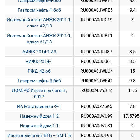
Газпром нефть-4-боб
RU000A0JWRF2
9,4
Газпром нефть-1-боб
RU000A0JWRE5
9,4
Ипотечный агент АИЖК 2011-1,
RU000A0JUC19
3
класс А2/13
Ипотечный агент АИЖК 2011-1,
RU000A0JUBT1
9
класс А1/13
АИЖК 2014-1 А3
RU000A0JUJ87
8.5
АИЖК 2014-1
RU000A0JUJ61
8.5
РЖД-42-об
RU000A0JWLU4
15
Газпром нефть-3-боб
RU000A0JWK41
9.8
ДОМ.РФ Ипотечный агент,
RU000A0ZYJT2
11.5
002P
ИА Металлинвест-2-1
RU000A0ZZ6K5
7.8
Надежный дом-1-2
RU000A0JVU99
17.5795
Надежный дом-1-1
RU000A0JVU81
9
Ипотечный агент ВТБ – БМ 1, Б
RU000A0JUF99
0