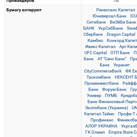
Провайдеров
70
Бумагу котируют
Ренессанс Капитал
Юниверсал Банк
ICU
Ситибанк
ВиЭйБи Банк
БАНК
УкрСибБанк
Swed
Сбербанк
Dragon Capital
Камбио
Конкорд Капи
Ивекс Капитал
Арт Кап
UFC Capital
ОТП Банк
П
Банк
АТ "Сенс Банк"
Пра
Банк
Укранет
CityCommerceBank
ФК Ек
Таскомбанк
НЕКСЕНТ 
Проминвестбанк
Райфф
Банк
Форум Банк
Гр
Универ
ПУМБ
Кредоб
Банк Финансовый Парт
Экспобанк (Украина)
UN
Капитал Таймс
Профи-Т 
Профинанс
Финексба
АЛОР УКРАИНА
Укргаз
ГК Олимп
Empire State C