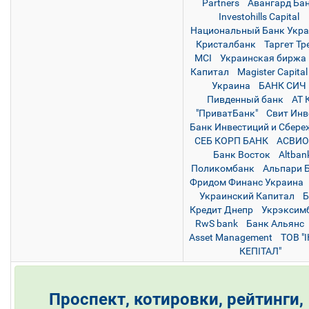
Partners
Авангард Ба
Investohills Capital
Национальный Банк Укр
Кристалбанк
Таргет Тр
MCI
Украинская биржа
Капитал
Magister Сapital
Украина
БАНК СИЧ
Пивденный банк
АТ 
"ПриватБанк"
Свит Инв
Банк Инвестиций и Сбере
СЕБ КОРП БАНК
АСВИО
Банк Восток
Altban
Поликомбанк
Альпари 
Фридом Финанс Украина
Украинский Капитал
Б
Кредит Днепр
Укрэксим
RwS bank
Банк Альянс
Asset Management
ТОВ "
КЕПІТАЛ"
Проспект, котировки, рейтинги,