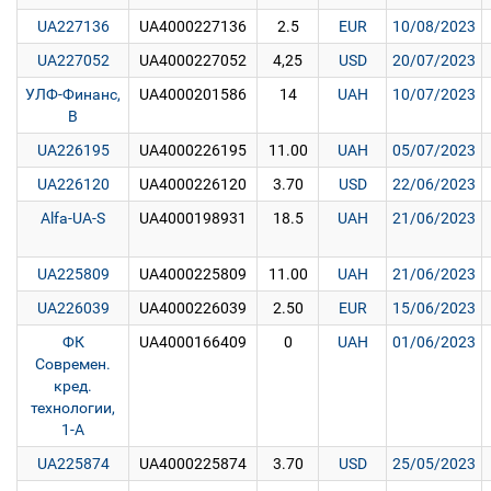
UA227136
UA4000227136
2.5
EUR
10/08/2023
UA227052
UA4000227052
4,25
USD
20/07/2023
УЛФ-Финанс,
UA4000201586
14
UAH
10/07/2023
B
UA226195
UA4000226195
11.00
UAH
05/07/2023
UA226120
UA4000226120
3.70
USD
22/06/2023
Alfa-UA-S
UA4000198931
18.5
UAH
21/06/2023
UA225809
UA4000225809
11.00
UAH
21/06/2023
UA226039
UA4000226039
2.50
EUR
15/06/2023
ФК
UA4000166409
0
UAH
01/06/2023
Современ.
кред.
технологии,
1-A
UA225874
UA4000225874
3.70
USD
25/05/2023