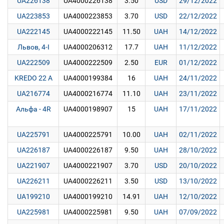
UA226138
UA4000226138
3.50
USD
29/12/2022
UA223853
UA4000223853
3.70
USD
22/12/2022
UA222145
UA4000222145
11.50
UAH
14/12/2022
Львов, 4-I
UA4000206312
17.7
UAH
11/12/2022
UA222509
UA4000222509
2.50
EUR
01/12/2022
KREDO 22 A
UA4000199384
16
UAH
24/11/2022
UA216774
UA4000216774
11.10
UAH
23/11/2022
Альфа - 4R
UA4000198907
15
UAH
17/11/2022
UA225791
UA4000225791
10.00
UAH
02/11/2022
UA226187
UA4000226187
9.50
UAH
28/10/2022
UA221907
UA4000221907
3.70
USD
20/10/2022
UA226211
UA4000226211
3.50
USD
13/10/2022
UA199210
UA4000199210
14.91
UAH
12/10/2022
UA225981
UA4000225981
9.50
UAH
07/09/2022