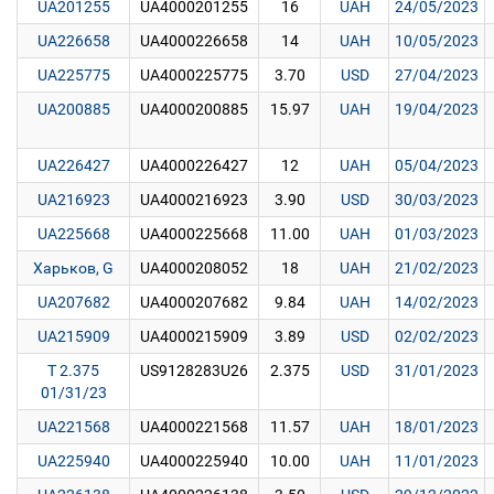
UA201255
UA4000201255
16
UAH
24/05/2023
UA226658
UA4000226658
14
UAH
10/05/2023
UA225775
UA4000225775
3.70
USD
27/04/2023
UA200885
UA4000200885
15.97
UAH
19/04/2023
UA226427
UA4000226427
12
UAH
05/04/2023
UA216923
UA4000216923
3.90
USD
30/03/2023
UA225668
UA4000225668
11.00
UAH
01/03/2023
Харьков, G
UA4000208052
18
UAH
21/02/2023
UA207682
UA4000207682
9.84
UAH
14/02/2023
UA215909
UA4000215909
3.89
USD
02/02/2023
T 2.375
US9128283U26
2.375
USD
31/01/2023
01/31/23
UA221568
UA4000221568
11.57
UAH
18/01/2023
UA225940
UA4000225940
10.00
UAH
11/01/2023