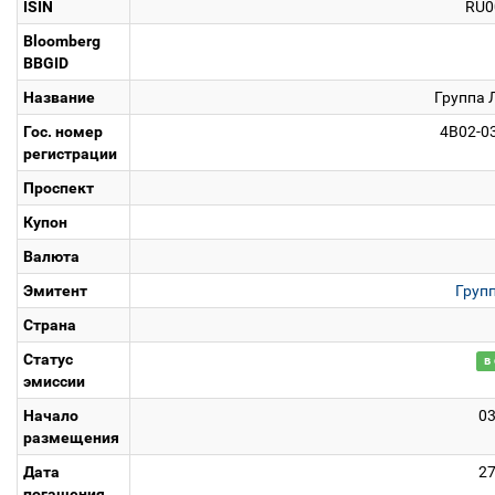
ISIN
RU0
Bloomberg
BBGID
Название
Группа 
Гос. номер
4B02-0
регистрации
Проспект
Купон
Валюта
Эмитент
Груп
Страна
Статус
в
эмиссии
Начало
0
размещения
Дата
2
погашения