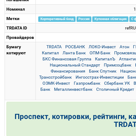
Номинал
1
Метки
Корпоративный бонд
Россия
Купонная облигация
С 
TRDATA ID
refR
Провайдеров
Бумагу
TRDATA
РОСБАНК
ЛОКО-Инвест
Атон
Г
котируют
Капитал
Ланта Банк
ОПМ-Банк
Промсвяз
БКС Финансовая Группа
КапиталЪ
Атланти
Национальный Стандарт
Примсоцбанк
Финансирования
Банк Спутник
Национ
Трансстройбанк
Ингосстрах-Инвестиции
Бан
ОЭМК-Инвест
Газпромбанк
Сбербанк УК
В
Банк
Металлинвестбанк
Столичный Кредит
Проспект, котировки, рейтинги, к
TRDA