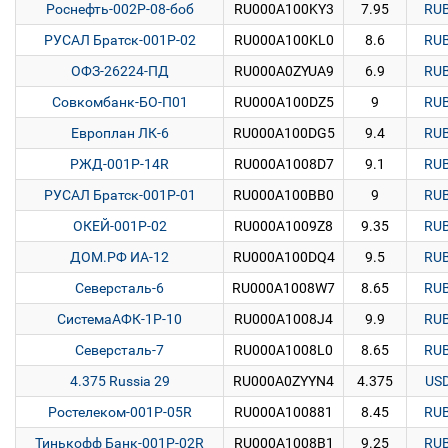
Роснефть-002Р-08-боб
RU000A100KY3
7.95
RU
РУСАЛ Братск-001Р-02
RU000A100KL0
8.6
RU
ОФЗ-26224-ПД
RU000A0ZYUA9
6.9
RU
Совкомбанк-БО-П01
RU000A100DZ5
9
RU
Европлан ЛК-6
RU000A100DG5
9.4
RU
РЖД-001P-14R
RU000A1008D7
9.1
RU
РУСАЛ Братск-001Р-01
RU000A100BB0
9
RU
ОКЕЙ-001P-02
RU000A1009Z8
9.35
RU
ДОМ.РФ ИА-12
RU000A100DQ4
9.5
RU
Северсталь-6
RU000A1008W7
8.65
RU
СистемаАФК-1Р-10
RU000A1008J4
9.9
RU
Северсталь-7
RU000A1008L0
8.65
RU
4.375 Russia 29
RU000A0ZYYN4
4.375
US
Ростелеком-001P-05R
RU000A100881
8.45
RU
Тинькофф Банк-001P-02R
RU000A1008B1
9.25
RU