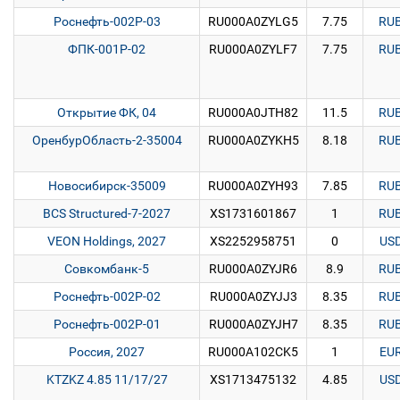
Роснефть-002Р-03
RU000A0ZYLG5
7.75
RU
ФПК-001Р-02
RU000A0ZYLF7
7.75
RU
Открытие ФК, 04
RU000A0JTH82
11.5
RU
ОренбурОбласть-2-35004
RU000A0ZYKH5
8.18
RU
Новосибирск-35009
RU000A0ZYH93
7.85
RU
BCS Structured-7-2027
XS1731601867
1
RU
VEON Holdings, 2027
XS2252958751
0
US
Совкомбанк-5
RU000A0ZYJR6
8.9
RU
Роснефть-002Р-02
RU000A0ZYJJ3
8.35
RU
Роснефть-002Р-01
RU000A0ZYJH7
8.35
RU
Россия, 2027
RU000A102CK5
1
EU
KTZKZ 4.85 11/17/27
XS1713475132
4.85
US