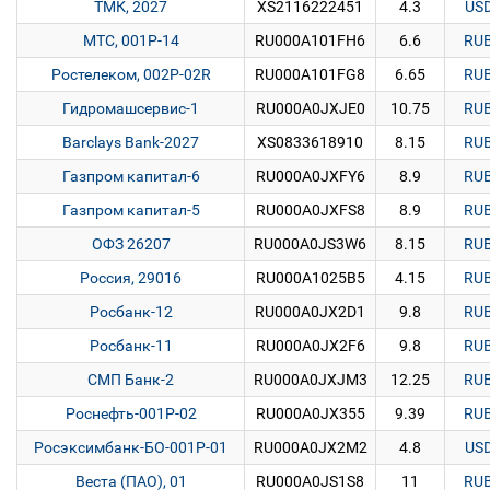
ТМК, 2027
XS2116222451
4.3
US
МТС, 001P-14
RU000A101FH6
6.6
RU
Ростелеком, 002P-02R
RU000A101FG8
6.65
RU
Гидромашсервис-1
RU000A0JXJE0
10.75
RU
Barclays Bank-2027
XS0833618910
8.15
RU
Газпром капитал-6
RU000A0JXFY6
8.9
RU
Газпром капитал-5
RU000A0JXFS8
8.9
RU
ОФЗ 26207
RU000A0JS3W6
8.15
RU
Россия, 29016
RU000A1025B5
4.15
RU
Росбанк-12
RU000A0JX2D1
9.8
RU
Росбанк-11
RU000A0JX2F6
9.8
RU
СМП Банк-2
RU000A0JXJM3
12.25
RU
Роснефть-001Р-02
RU000A0JX355
9.39
RU
Росэксимбанк-БО-001P-01
RU000A0JX2M2
4.8
US
Веста (ПАО), 01
RU000A0JS1S8
11
RU