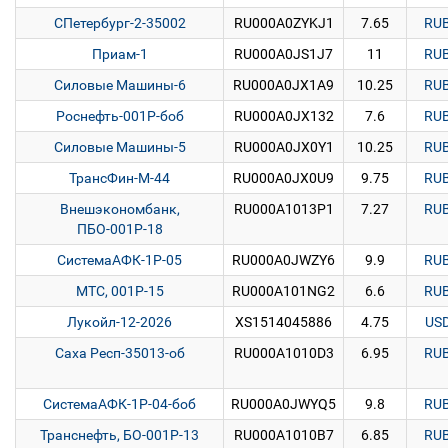
СПетербург-2-35002
RU000A0ZYKJ1
7.65
RU
Приам-1
RU000A0JS1J7
11
RU
Силовые Машины-6
RU000A0JX1A9
10.25
RU
Роснефть-001Р-боб
RU000A0JX132
7.6
RU
Силовые Машины-5
RU000A0JX0Y1
10.25
RU
ТрансФин-М-44
RU000A0JX0U9
9.75
RU
Внешэкономбанк,
RU000A1013P1
7.27
RU
ПБО-001Р-18
СистемаАФК-1Р-05
RU000A0JWZY6
9.9
RU
МТС, 001P-15
RU000A101NG2
6.6
RU
Лукойл-12-2026
XS1514045886
4.75
US
Саха Респ-35013-об
RU000A1010D3
6.95
RU
СистемаАФК-1Р-04-боб
RU000A0JWYQ5
9.8
RU
Транснефть, БО-001Р-13
RU000A1010B7
6.85
RU