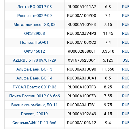
Лента-БО-001Р-03
RU000A1011A7
6.8
RU
Роснефть-002Р-09
RU000A100YQ0
7.1
RU
Металлоинвест ХК, 03
RU000A100YF3
7.15
RU
ОФЗ 29008
RU000A0JV4P3
11,45
RU
Полюс, ПБО-01
RU000A100XC2
7.4
RU
ОФЗ 46012
RU0002868001
3.3510
RU
AZERBJ 5 1/8 09/01/29
XS1678623064
5.125
US
Альфа-Банк, БО-13
RU000A0JUU90
11.650
RU
Альфа-Банк, БО-14
RU000A0JUUA1
8.5
RU
РУСАЛ Братск-001Р-03
RU000A100TF3
8.25
RU
Почта России-001Р-06-боб
RU000A100SZ3
7.55
RU
Внешэкономбанк, БО-11
RU000A0JUTB1
9.75
RU
Россия, 29019
RU000A102A49
4.15
RU
СистемаАФК-1Р-11-боб
RU000A100N12
9.4
RU