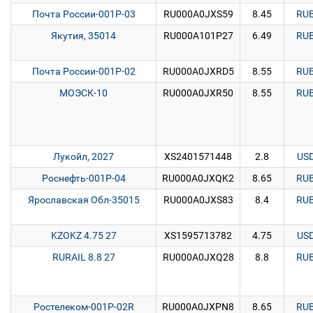
Почта России-001Р-03
RU000A0JXS59
8.45
RU
Якутия, 35014
RU000A101P27
6.49
RU
Почта России-001Р-02
RU000A0JXRD5
8.55
RU
МОЭСК-10
RU000A0JXR50
8.55
RU
Лукойл, 2027
XS2401571448
2.8
US
Роснефть-001Р-04
RU000A0JXQK2
8.65
RU
Ярославская Обл-35015
RU000A0JXS83
8.4
RU
KZOKZ 4.75 27
XS1595713782
4.75
US
RURAIL 8.8 27
RU000A0JXQ28
8.8
RU
Ростелеком-001P-02R
RU000A0JXPN8
8.65
RU