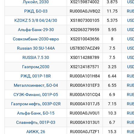
Лукойл, 2030
XS2159874002
3.875
US
РЖД, БО-03
RU000A0JV8Q2
11.75
RU
KZOKZ 5 3/8 04/24/30
XS1807300105
5.375
US
Альфа-Банк-29-30
XS2063279959
5.95
US
Совкомбанк-2030-евро
XS2010043656
8
US
Russian 30 SU-144A
US78307ACZ49
7.5
US
RUSSIA 7.5 30
XS0114288789
7.5
US
Газпром,2030
XS2124187571
3.25
US
РЖД, 001P-18R
RU000A101H84
6.44
RU
Металлоинвест, БО-04
RU000A101EF3
6.55
RU
СУЭК-Финанс, 001P-05
RU000A101CQ4
6.9
RU
Газпром нефть, 003P-02R
RU000A1017J5
7.15
RU
Альфа-Банк, БО-15
RU000A0JV0U1
10.3
RU
Славнефть, 001P-03
RU000A1013U1
6.7
RU
АИЖК, 26
RU000A0JTZF1
15.3
RU