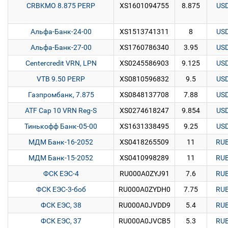
CRBKMO 8.875 PERP
XS1601094755
8.875
US
Альфа-Банк-24-00
XS1513741311
8
US
Альфа-Банк-27-00
XS1760786340
3.95
US
Centercredit VRN, LPN
XS0245586903
9.125
US
VTB 9.50 PERP
XS0810596832
9.5
US
Газпромбанк, 7.875
XS0848137708
7.88
US
ATF Cap 10 VRN Reg-S
XS0274618247
9.854
US
Тинькофф Банк-05-00
XS1631338495
9.25
US
МДМ Банк-16-2052
XS0418265509
11
RU
МДМ Банк-15-2052
XS0410998289
11
RU
ФСК ЕЭС-4
RU000A0ZYJ91
7.6
RU
ФСК ЕЭС-3-боб
RU000A0ZYDH0
7.75
RU
ФСК ЕЭС, 38
RU000A0JVDD9
5.4
RU
ФСК ЕЭС, 37
RU000A0JVCB5
5.3
RU