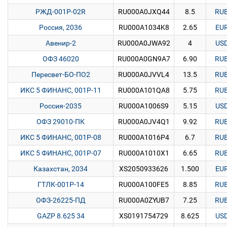
РЖД-001P-02R
RU000A0JXQ44
8.5
RU
Россия, 2036
RU000A1034K8
2.65
EU
Авенир-2
RU000A0JWA92
4
US
ОФЗ 46020
RU000A0GN9A7
6.90
RU
Пересвет-БО-ПО2
RU000A0JVVL4
13.5
RU
ИКС 5 ФИНАНС, 001P-11
RU000A101QA8
5.75
RU
Россия-2035
RU000A1006S9
5.15
US
ОФЗ 29010-ПК
RU000A0JV4Q1
9.92
RU
ИКС 5 ФИНАНС, 001P-08
RU000A1016P4
6.7
RU
ИКС 5 ФИНАНС, 001P-07
RU000A1010X1
6.65
RU
Казахстан, 2034
XS2050933626
1.500
EU
ГТЛК-001Р-14
RU000A100FE5
8.85
RU
ОФЗ-26225-ПД
RU000A0ZYUB7
7.25
RU
GAZP 8.625 34
XS0191754729
8.625
US