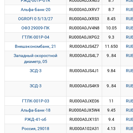
РЖД-001P-01R
RU000A0JXN05
8.7
RU
Альфа-Банк-20
RU000A0JXRV7
8.7
RU
OGROFI 0 5/13/27
RU000A0JXRS3
8.45
RU
ОФЗ 29009-ПК
RU000A0JV4N8
10.05
RU
ГТЛК-001Р-04
RU000A0JXPG2
9.3
RU
Внешэкономбанк, 21
RU000A0JS4Z7
11.650
RU
Западный скоростной
RU000A0JS4L7
9..84
RU
диаметр, 05
ЗСД-3
RU000A0JS4J1
9.84
RU
ЗСД-3
RU000A0JS4K9
9..84
RU
ГТЛК-001Р-03
RU000A0JXE06
11
RU
Альфа-Банк-18
RU000A0JX5W4
9.45
RU
РЖД-41-об
RU000A0JX1S1
9.4
RU
Россия, 29018
RU000A102A31
4.13
RU