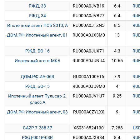
РЖД, 33
RU000A0JVB19
6.4
RU
РЖД, 34
RU000A0JVB27
6.4
RU
Ипотечный агент ПСБ 2013, А
RU000A0JTZN5
8.5
RU
ДОМ.РФ Ипотечный агент, 01
RU000A0JX3M0
13
RU
РЖД, БО-16
RU000A0JUX71
4.3
RU
Ипотечный агент МКБ
RU000A0JUNU4
10.65
RU
ДОМ.РФ ИА-06R
RU000A100ET6
7.9
RU
РЖД, БО-15
RU000A0JU9M0
4
RU
Ипотечный агент Пульсар-2,
RU000A0JVHJ7
9.25
RU
класс А
ДОМ.РФ Ипотечный агент, 03
RU000A0ZYLX0
9
RU
GAZP 7.288 37
XS0316524130
7.288
US
РЖД-001P-03R
RU000A0JXR84
8.4
RU