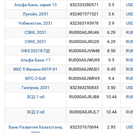
Альфа-Банк, серия 13
XS2333280571
5.5
US
Лукойл, 2031
XS2401571521
3.6
US
Узбекистан, 2031
XS2365195978
3.9
US
СЗКК, 2031
RU000A0JRU46
6.29
RU
СЗКК, 2031
RU000A0JRU20
6.29
RU
ОФЗ 26218-ПД
RU000A0JVW48
8.50
RU
Альфа-Банк-17
RU000A0JWUX9
9.5
RU
ИКС 5 Финанс-001P-01
RU000A0JWUD1
9.45
RU
МТС-2-боб
RU000A0JWRV9
9.4
RU
Газпром, 2031
XS2363250833
3.50
US
ЗСД-1-об
RU000A0JRJB8
10.44
RU
ЗСД-2-об
RU000A0JRJL7
10.44
RU
Банк Развития Казахстана,
XS2337670694
2.95
US