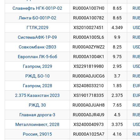
Славнефть НГК-001Р-02
RU000A1007H0
8.65
RU
Лента-БО-001Р-02
RU000A100782
8.65
RU
ГТЛК,2029
XS2010027451
4.349
US
СистемаАФК-1Р-09
RU000A1005L6
9.9
RU
Совкомбанк-2В03
RU000A0ZYWZ2
8.25
US
Европлан ЛК-5-боб
RU000A1004K1
9.75
RU
Газпром, 2029
XS2291819980
2.95
US
РЖД, БО-10
RU000A0JUCG6
3.7
RU
Газпром, 2028
XS2408033210
1.85
EU
2.375 Казахстан 2023
XS1901718335
2.375
EU
РЖД, 30
RU000A0JUAH8
7.65
RU
Главная дорога-3
RU000A0JR4U9
4.5
RU
Металлоинвест, 2028
XS2400040973
3.375
US
Россия, 29015
RU000A1025A7
4.16
RU