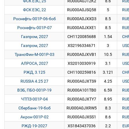
ФСК ЕЭС, 25
RU000A0JT2K2
8.6
RU
ФСК ЕЭС, 22
RU000A0JSQ58
5
RU
Роснефть-001Р-06-боб
RU000A0JXXD3
8.5
RU
Роснефть-001Р-07
RU000A0JXXE1
8.5
RU
Газпром, 2027
CH1120085688
1.54
CH
Газпром, 2027
XS2196334671
3
US
ТрансФин-М-001Р-03
RU000A0JXVB1
10.5
RU
АЛРОСА, 2027
XS2010030919
3.1
US
РЖД, 3.125
CH1100259816
3.121
CH
RUSSIA 4.25 27
RU000A0JXTS9
4.25
US
ВЭБ, ПБО-001Р-19
RU000A101TB0
6.59
RU
ЧТПЗ-001Р-04
RU000A0JXTY7
8.95
RU
Сбербанк-19-боб
RU000A0JXRW5
8.3
RU
Акрон-001Р-02
RU000A0JXSS1
8.6
RU
РЖД-19-2027
XS1843437036
2.2
EU