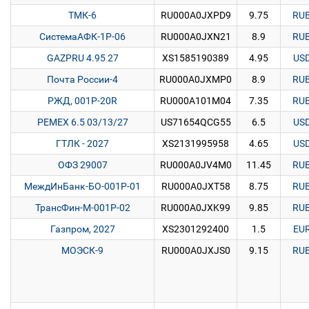
ТМК-6
RU000A0JXPD9
9.75
RU
СистемаАФК-1Р-06
RU000A0JXN21
8.9
RU
GAZPRU 4.95 27
XS1585190389
4.95
US
Почта России-4
RU000A0JXMP0
8.9
RU
РЖД, 001P-20R
RU000A101M04
7.35
RU
PEMEX 6.5 03/13/27
US71654QCG55
6.5
US
ГТЛК - 2027
XS2131995958
4.65
US
ОФЗ 29007
RU000A0JV4M0
11.45
RU
МеждИнБанк-БО-001P-01
RU000A0JXT58
8.75
RU
ТрансФин-М-001Р-02
RU000A0JXK99
9.85
RU
Газпром, 2027
XS2301292400
1.5
EU
МОЭСК-9
RU000A0JXJS0
9.15
RU