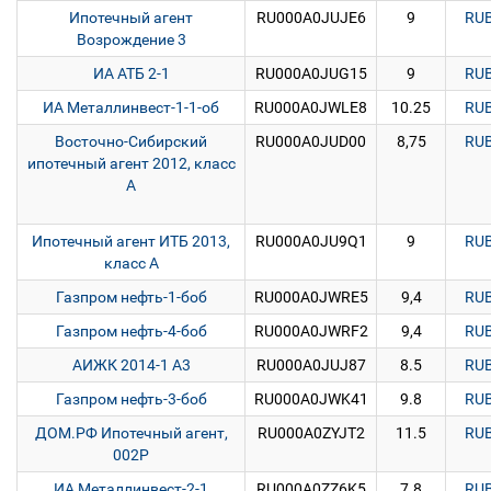
Ипотечный агент
RU000A0JUJE6
9
RU
Возрождение 3
ИА АТБ 2-1
RU000A0JUG15
9
RU
ИА Металлинвест-1-1-об
RU000A0JWLE8
10.25
RU
Восточно-Сибирский
RU000A0JUD00
8,75
RU
ипотечный агент 2012, класс
А
Ипотечный агент ИТБ 2013,
RU000A0JU9Q1
9
RU
класс А
Газпром нефть-1-боб
RU000A0JWRE5
9,4
RU
Газпром нефть-4-боб
RU000A0JWRF2
9,4
RU
АИЖК 2014-1 А3
RU000A0JUJ87
8.5
RU
Газпром нефть-3-боб
RU000A0JWK41
9.8
RU
ДОМ.РФ Ипотечный агент,
RU000A0ZYJT2
11.5
RU
002P
ИА Металлинвест-2-1
RU000A0ZZ6K5
7.8
RU