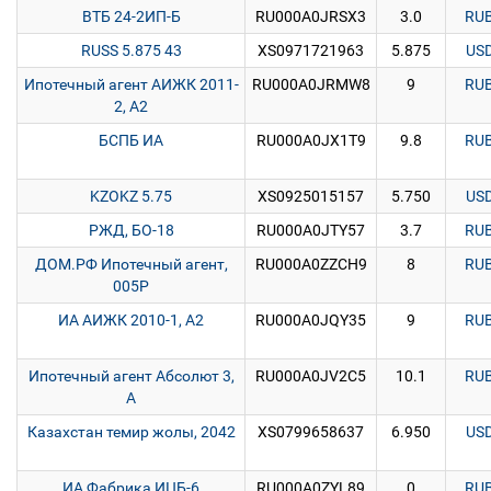
ВТБ 24-2ИП-Б
RU000A0JRSX3
3.0
RU
RUSS 5.875 43
XS0971721963
5.875
US
Ипотечный агент АИЖК 2011-
RU000A0JRMW8
9
RU
2, А2
БСПБ ИА
RU000A0JX1T9
9.8
RU
KZOKZ 5.75
XS0925015157
5.750
US
РЖД, БО-18
RU000A0JTY57
3.7
RU
ДОМ.РФ Ипотечный агент,
RU000A0ZZCH9
8
RU
005P
ИА АИЖК 2010-1, А2
RU000A0JQY35
9
RU
Ипотечный агент Абсолют 3,
RU000A0JV2C5
10.1
RU
А
Казахстан темир жолы, 2042
XS0799658637
6.950
US
ИА Фабрика ИЦБ-6
RU000A0ZYL89
0
RU