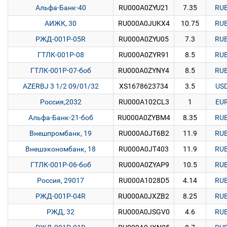
Альфа-Банк-40
RU000A0ZYU21
7.35
RU
АИЖК, 30
RU000A0JUKX4
10.75
RU
РЖД-001P-05R
RU000A0ZYU05
7.3
RU
ГТЛК-001Р-08
RU000A0ZYR91
8.5
RU
ГТЛК-001Р-07-боб
RU000A0ZYNY4
8.5
RU
AZERBJ 3 1/2 09/01/32
XS1678623734
3.5
US
Россия,2032
RU000A102CL3
1
EU
Альфа-Банк-21-боб
RU000A0ZYBM4
8.35
RU
Внешпромбанк, 19
RU000A0JT6B2
11.9
RU
Внешэкономбанк, 18
RU000A0JT403
11.9
RU
ГТЛК-001Р-06-боб
RU000A0ZYAP9
10.5
RU
Россия, 29017
RU000A1028D5
4.14
RU
РЖД-001P-04R
RU000A0JXZB2
8.25
RU
РЖД, 32
RU000A0JSGV0
4.6
RU