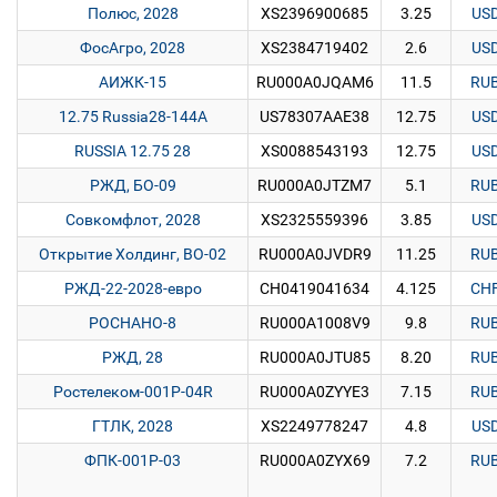
Полюс, 2028
XS2396900685
3.25
US
ФосАгро, 2028
XS2384719402
2.6
US
АИЖК-15
RU000A0JQAM6
11.5
RU
12.75 Russia28-144A
US78307AAE38
12.75
US
RUSSIA 12.75 28
XS0088543193
12.75
US
РЖД, БО-09
RU000A0JTZM7
5.1
RU
Совкомфлот, 2028
XS2325559396
3.85
US
Открытие Холдинг, BO-02
RU000A0JVDR9
11.25
RU
РЖД-22-2028-евро
CH0419041634
4.125
CH
РОСНАНО-8
RU000A1008V9
9.8
RU
РЖД, 28
RU000A0JTU85
8.20
RU
Ростелеком-001P-04R
RU000A0ZYYE3
7.15
RU
ГТЛК, 2028
XS2249778247
4.8
US
ФПК-001Р-03
RU000A0ZYX69
7.2
RU