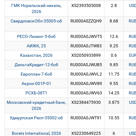
ГМК Норильский никель,
XS2393505008
2.8
US
2026
СвердловскОбл-35005-об
RU000A0ZZQH9
8.68
RU
РЕСО-Лизинг-5-боб
RU000A0JWVT5
12.6
RU
АИЖК, 25
RU000A0JTW83
9.25
RU
Казахстан, 2026
XS2050933899
0.6
EU
ДельтаКредит-12-боб
RU000A0JWUB5
9.85
RU
Европлан-7-боб
RU000A0JWVL2
11.75
RU
Акрон-001Р-01
RU000A0JWV89
9.55
RU
РСХБ-08Т1
RU000A0JWV63
14.25
RU
Московский кредитный банк,
XS2384475930
3.875
US
2026
Удмуртская Респ-35002-об
RU000A0JWT91
10.55
RU
Borets International, 2026
XS2230649225
6
US