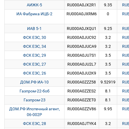
АИЖК-5
RU000A0JX2R1
9.35
RU
ИА Фабрика ИЦБ-2
RU000A0JXRM6
0
RU
ИАВ 5-1
RU000A0JXQU1
9.25
RU
ФСК ЕЭС, 30
RU000A0JUC92
3.2
RU
ФСК ЕЭС, 34
RU000A0JUCA9
3.2
RU
ФСК ЕЭС, 29
RU000A0JU7S1
3.5
RU
ФСК ЕЭС, 27
RU000A0JU2L7
3.5
RU
ФСК ЕЭС, 26
RU000A0JU2K9
3.5
RU
ДОМ.РФ ИА-10
RU000A0ZZZ58
9.52919
RU
Газпром-22-боб
RU000A0ZZES2
8.1
RU
Газпром-23
RU000A0ZZET0
8.1
RU
ДОМ.РФ Ипотечный агент,
RU000A0ZZV86
9.95
RU
06-002P
ФСК ЕЭС, 28
RU000A0JTYK4
3.2
RU