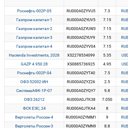
Роснефть-002Р-05
RU000A0ZYVU5
7.3
RU
Газпром капитал-1
RU000A0ZYUV5
7.15
RU
Газпром капитал-2
RU000A0ZYUW3
7.15
RU
Газпром капитал-3
RU000A0ZYUY9
7.15
RU
Газпром капитал-4
RU000A0ZYV04
7.15
RU
Hacienda Investments, 2028
XS2278534099
5.35
US
GAZP 4.950 28
XS0885736925
4.95
US
Роснефть-002Р-04
RU000A0ZYT40
7.5
RU
ОФЗ-52002-ИН
RU000A0ZYZ26
2.5
RU
СистемаАФК-1Р-07
RU000A0ZYQY7
9.8
RU
ОФЗ 26212
RU000A0JTK38
7.050
RU
ФСК ЕЭС, 24
RU000A0JTKA4
8
RU
Вертолеты России-4
RU000A0ZYMM1
9
RU
Вертолеты России-3
RU000A0ZYMN9
8.8
RU