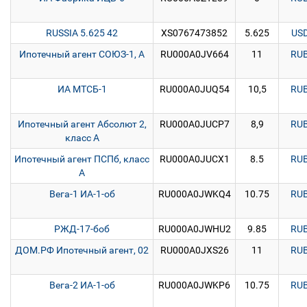
RUSSIA 5.625 42
XS0767473852
5.625
US
Ипотечный агент СОЮЗ-1, А
RU000A0JV664
11
RU
ИА МТСБ-1
RU000A0JUQ54
10,5
RU
Ипотечный агент Абсолют 2,
RU000A0JUCP7
8,9
RU
класс А
Ипотечный агент ПСПб, класс
RU000A0JUCX1
8.5
RU
А
Вега-1 ИА-1-об
RU000A0JWKQ4
10.75
RU
РЖД-17-боб
RU000A0JWHU2
9.85
RU
ДОМ.РФ Ипотечный агент, 02
RU000A0JXS26
11
RU
Вега-2 ИА-1-об
RU000A0JWKP6
10.75
RU