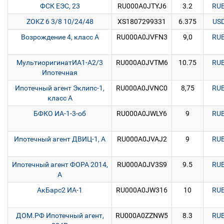
ФСК ЕЭС, 23
RU000A0JTYJ6
3.2
RU
ZOKZ 6 3/8 10/24/48
XS1807299331
6.375
US
Возрождение 4, класс А
RU000A0JVFN3
9,0
RU
МультиоригинатИА1-А2/3
RU000A0JVTM6
10.75
RU
Ипотечная
Ипотечный агент Эклипс-1,
RU000A0JVNC0
8,75
RU
класс А
БФКО ИА-1-3-об
RU000A0JWLY6
9
RU
Ипотечный агент ДВИЦ-1, А
RU000A0JVAJ2
9
RU
Ипотечный агент ФОРА 2014,
RU000A0JV3S9
9.5
RU
А
АкБарс2 ИА-1
RU000A0JW316
10
RU
ДОМ.РФ Ипотечный агент,
RU000A0ZZNW5
8.3
RU