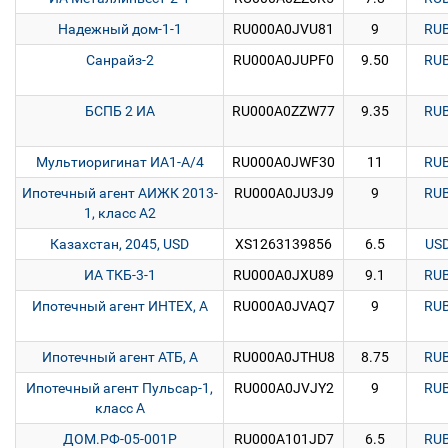
Надежный дом-1-1
RU000A0JVU81
9
RU
Санрайз-2
RU000A0JUPF0
9.50
RU
БСПБ 2 ИА
RU000A0ZZW77
9.35
RU
Мультиоригинат ИА1-А/4
RU000A0JWF30
11
RU
Ипотечный агент АИЖК 2013-
RU000A0JU3J9
9
RU
1, класс А2
Казахстан, 2045, USD
XS1263139856
6.5
US
ИА ТКБ-3-1
RU000A0JXU89
9.1
RU
Ипотечный агент ИНТЕХ, А
RU000A0JVAQ7
9
RU
Ипотечный агент АТБ, А
RU000A0JTHU8
8.75
RU
Ипотечный агент Пульсар-1,
RU000A0JVJY2
9
RU
класс А
ДОМ.РФ-05-001P
RU000A101JD7
6.5
RU