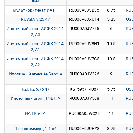
004P
Мультиоригинат ИА1-1
RU000A0JVB35
8.75
RU
RUSSIA 5.25 47
RU000A0JXU14
5.25
US
Ипотечный агент АИЖК 2014-
RU000A0JV755
6
RU
2, А3
Ипотечный агент АИЖК 2014-
RU000A0JV8H1
10.5
RU
2, А1
Ипотечный агент АИЖК 2014-
RU000A0JV7G5
10.5
RU
2, А2
Ипотечный агент АкБарс, А
RU000A0JV326
9
RU
KZOKZ 5.75 47
XS1595714087
5.75
US
Ипотечный агент ТФБ1, А
RU000A0JV508
11
RU
ИА ТКБ-2-1
RU000A0JWC25
11
RU
Петрокоммерц-1-1-об
RU000A0JUHY8
8.75
RU