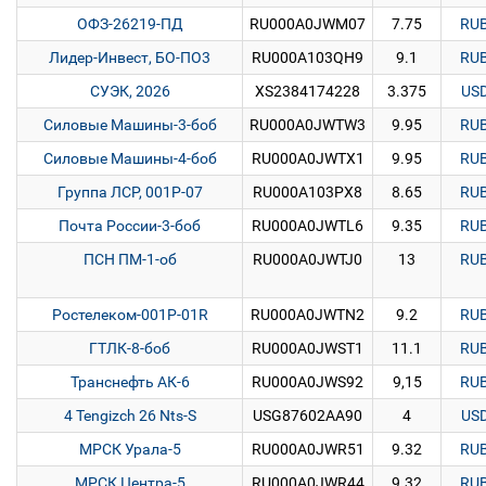
ОФЗ-26219-ПД
RU000A0JWM07
7.75
RU
Лидер-Инвест, БO-ПO3
RU000A103QH9
9.1
RU
СУЭК, 2026
XS2384174228
3.375
US
Силовые Машины-3-боб
RU000A0JWTW3
9.95
RU
Силовые Машины-4-боб
RU000A0JWTX1
9.95
RU
Группа ЛСР, 001P-07
RU000A103PX8
8.65
RU
Почта России-3-боб
RU000A0JWTL6
9.35
RU
ПСН ПМ-1-об
RU000A0JWTJ0
13
RU
Ростелеком-001P-01R
RU000A0JWTN2
9.2
RU
ГТЛК-8-боб
RU000A0JWST1
11.1
RU
Транснефть АК-6
RU000A0JWS92
9,15
RU
4 Tengizch 26 Nts-S
USG87602AA90
4
US
МРСК Урала-5
RU000A0JWR51
9.32
RU
МРСК Центра-5
RU000A0JWR44
9.32
RU