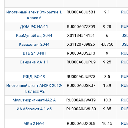
Ипотечный агент Открытие 1,
RU000A0JU5B1
9.1
RU
класс А
ДОМ.РФ ИА-11
RU000A0ZZZ09
9.28
RU
КазМунайГаз, 2044
XS1134544151
6
US
Казахстан, 2044
XS1120709826
4.8750
US
ВТБ 24 3-ИП
RU000A0JSZF3
9
RU
Санрайз ИА-1-1
RU000A0JUPU9
9.25
RU
РЖД, БО-19
RU000A0JUPZ8
3.5
RU
Ипотечный агент АИЖК 2012-
RU000A0JSKJ7
15.9
RU
1, класс А2
МультиоригинатИА2-А
RU000A0JWAT9
10.3
RU
ИА Абсолют 4-1-об
RU000A0JWU80
9.85
RU
МКБ 2 ИА-1
RU000A0JX0L8
10.15
RU