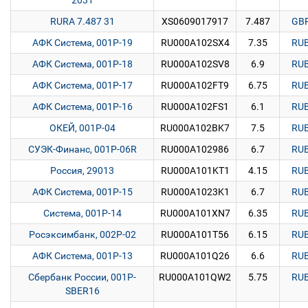
2031
RURA 7.487 31
XS0609017917
7.487
GB
АФК Система, 001P-19
RU000A102SX4
7.35
RU
АФК Система, 001P-18
RU000A102SV8
6.9
RU
АФК Система, 001P-17
RU000A102FT9
6.75
RU
АФК Система, 001P-16
RU000A102FS1
6.1
RU
ОКЕЙ, 001P-04
RU000A102BK7
7.5
RU
СУЭК-Финанс, 001Р-06R
RU000A102986
6.7
RU
Россия, 29013
RU000A101KT1
4.15
RU
АФК Система, 001Р-15
RU000A1023K1
6.7
RU
Система, 001Р-14
RU000A101XN7
6.35
RU
Росэксимбанк, 002Р-02
RU000A101T56
6.15
RU
АФК Система, 001P-13
RU000A101Q26
6.6
RU
Сбербанк России, 001P-
RU000A101QW2
5.75
RU
SBER16