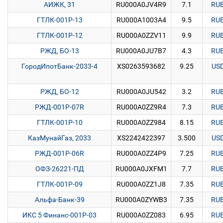
АИЖК, 31
RU000A0JV4R9
7.1
RU
ГТЛК-001Р-13
RU000A1003A4
9.5
RU
ГТЛК-001Р-12
RU000A0ZZV11
9.9
RU
РЖД, БО-13
RU000A0JU7B7
4.3
RU
ГородИпотБанк-2033-4
XS0263593682
9.25
US
РЖД, БО-12
RU000A0JU542
3.2
RU
РЖД-001P-07R
RU000A0ZZ9R4
7.3
RU
ГТЛК-001Р-10
RU000A0ZZ984
8.15
RU
КазМунайГаз, 2033
XS2242422397
3.500
US
РЖД-001P-06R
RU000A0ZZ4P9
7.25
RU
ОФЗ-26221-ПД
RU000A0JXFM1
7.7
RU
ГТЛК-001Р-09
RU000A0ZZ1J8
7.35
RU
Альфа-Банк-39
RU000A0ZYWB3
7.35
RU
ИКС 5 Финанс-001P-03
RU000A0ZZ083
6.95
RU