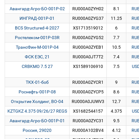
Авангард-Агро-БО-001P-02
RU000A0ZYH02
8.1
RU
ИНГРАД-001Р-01
RU000A0ZYG37
11.25
RU
BCS Structured-4-2027
XS1713519012
6
RU
Ростелеком-001P-03R
RU000A0ZYG52
7.7
RU
ТрансФин-М-001Р-04
RU000A0ZYEB1
10.5
RU
ФСК ЕЭС, 21
RU000A0JT7T2
7.4
RU
CRBKMO 7.5 27
XS1589106910
7.5
US
ТКХ-01-боб
RU000A0ZYCR1
9
RU
Роснефть-001Р-08
RU000A0ZYCP5
8.6
RU
Открытие Холдинг, BO-04
RU000A0JUWV3
12.7
RU
KZTGKZ 4.375 09/26/27 REGS
XS1682544157
4.375
US
Авангард-Агро-БО-001P-01
RU000A0ZYC31
9.5
RU
Россия, 29020
RU000A102BV4
4.12
RU