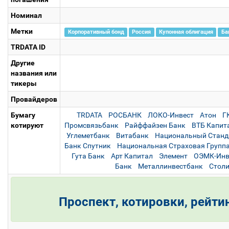
Номинал
Метки
Корпоративный бонд
Россия
Купонная облигация
Ба
TRDATA ID
Другие
названия или
тикеры
Провайдеров
Бумагу
TRDATA
РОСБАНК
ЛОКО-Инвест
Атон
Г
котируют
Промсвязьбанк
Райффайзен Банк
ВТБ Капит
Углеметбанк
Витабанк
Национальный Станд
Банк Спутник
Национальная Страховая Групп
Гута Банк
Арт Капитал
Элемент
ОЭМК-Инв
Банк
Металлинвестбанк
Стол
Проспект, котировки, рейти